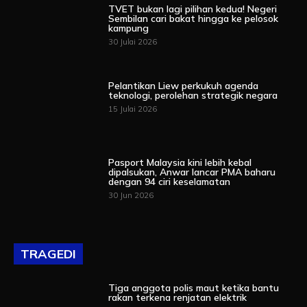
TVET bukan lagi pilihan kedua! Negeri
Sembilan cari bakat hingga ke pelosok
kampung
30 Julai 2026
Pelantikan Liew perkukuh agenda
teknologi, perolehan strategik negara
15 Julai 2026
Pasport Malaysia kini lebih kebal
dipalsukan, Anwar lancar PMA baharu
dengan 94 ciri keselamatan
30 Jun 2026
TRAGEDI
Tiga anggota polis maut ketika bantu
rakan terkena renjatan elektrik