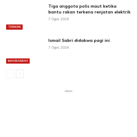
Tiga anggota polis maut ketika
bantu rakan terkena renjatan elektrik
7 Ogos 2026
TERKINI
Ismail Sabri didakwa pagi ini
7 Ogos 2026
MAHKAMAH
-Iklan-