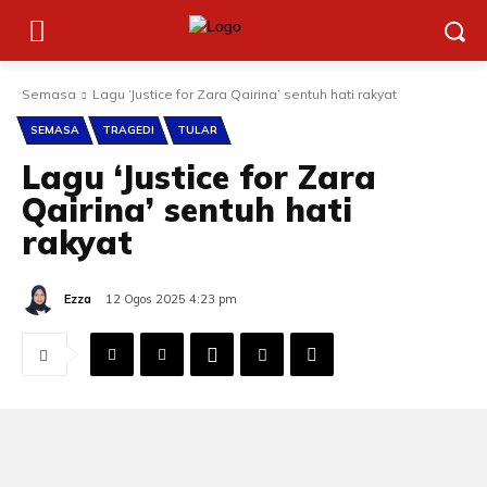
Semasa
Lagu ‘Justice for Zara Qairina’ sentuh hati rakyat
SEMASA
TRAGEDI
TULAR
Lagu ‘Justice for Zara
Qairina’ sentuh hati
rakyat
Ezza
12 Ogos 2025 4:23 pm