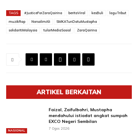
TAGS
#JusticeForZaraQairina
beritaViral
kesBuli
laguTribut
muzikRap
NorsalimAli
SMKATunDatuMustapha
solidaritiMalaysia
tularMediaSosial
ZaraQairina
ARTIKEL BERKAITAN
Faizal, Zaifulbahri, Mustapha
mendahului istiadat angkat sumpah
EXCO Negeri Sembilan
7 Ogos 2026
NASIONAL