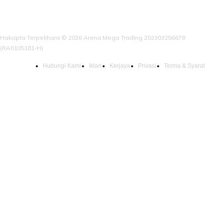
Hakcipta Terpelihara © 2026 Arena Mega Trading 202303256678
(RA0105181-H)
Hubungi Kami
Iklan
Kerjaya
Privasi
Terma & Syarat