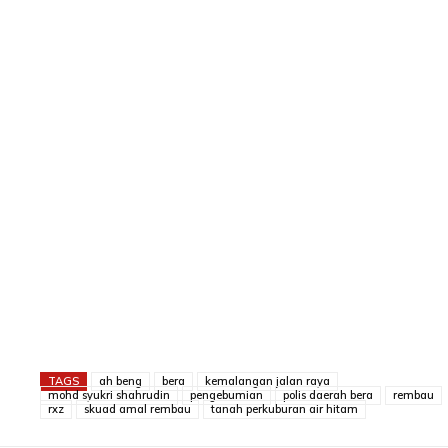
TAGS
ah beng
bera
kemalangan jalan raya
mohd syukri shahrudin
pengebumian
polis daerah bera
rembau
rxz
skuad amal rembau
tanah perkuburan air hitam