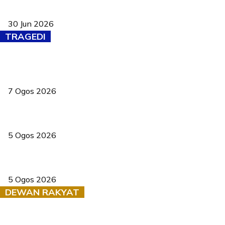
Pasport Malaysia kini lebih kebal dipalsukan, Anwar lancar PMA
baharu dengan 94 ciri keselamatan
30 Jun 2026
TRAGEDI
Tiga anggota polis maut ketika bantu rakan terkena renjatan
elektrik
7 Ogos 2026
PERHILITAN pantau gajah dengan dron, elak kemalangan berulang
5 Ogos 2026
Dua pelajar maut, tercampak ke laluan bertentangan di Temerloh
5 Ogos 2026
DEWAN RAKYAT
RUU statistik 2026 lulus, era baharu pengurusan data negara