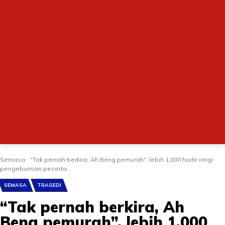
Semasa
"Tak pernah berkira, Ah Beng pemurah", lebih 1,000 hadir iringi
pengebumian peserta...
SEMASA
TRAGEDI
“Tak pernah berkira, Ah
Beng pemurah”, lebih 1,000