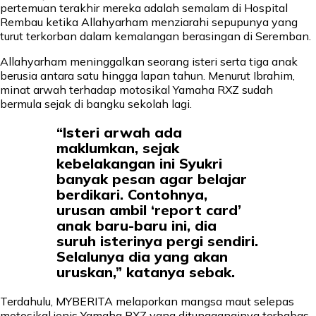
pertemuan terakhir mereka adalah semalam di Hospital
Rembau ketika Allahyarham menziarahi sepupunya yang
turut terkorban dalam kemalangan berasingan di Seremban.
Allahyarham meninggalkan seorang isteri serta tiga anak
berusia antara satu hingga lapan tahun. Menurut Ibrahim,
minat arwah terhadap motosikal Yamaha RXZ sudah
bermula sejak di bangku sekolah lagi.
“Isteri arwah ada
maklumkan, sejak
kebelakangan ini Syukri
banyak pesan agar belajar
berdikari. Contohnya,
urusan ambil ‘report card’
anak baru-baru ini, dia
suruh isterinya pergi sendiri.
Selalunya dia yang akan
uruskan,” katanya sebak.
Terdahulu, MYBERITA melaporkan mangsa maut selepas
motosikal jenis Yamaha RXZ yang ditungganginya terbabas