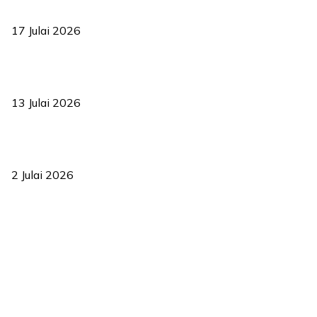
bermula
17 Julai 2026
Sasar 70 peratus mahasiswa dapat kolej kediaman menjelang
2035
13 Julai 2026
‘Smart Lane’ kurangkan kesesakan hingga 50 peratus, terbukti
berkesan sejak 2023
2 Julai 2026