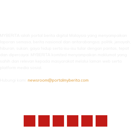
LEBIH DARI SEKADAR BERITA!
MYBERITA ialah portal berita digital Malaysia yang menyampaikan
laporan semasa, berita nasional dan antarabangsa, politik, jenayah,
hiburan, sukan, gaya hidup serta isu-isu tular dengan pantas, tepat
dan dipercayai. MYBERITA komited menyampaikan maklumat yang
sahih dan relevan kepada masyarakat melalui laman web serta
platform media sosial.
Hubungi kami:
newsroom@portalmyberita.com
IKUTI KAMI