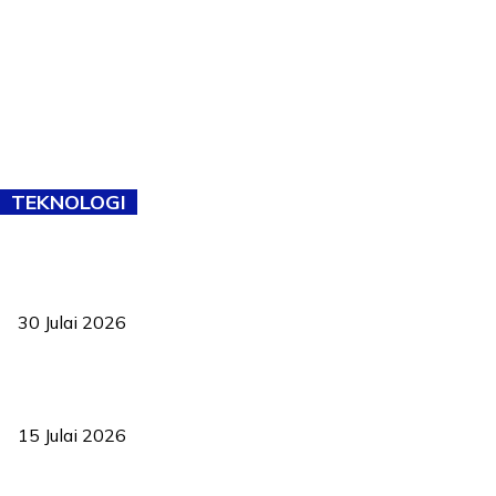
TEKNOLOGI
TVET bukan lagi pilihan kedua! Negeri Sembilan cari bakat hingga
ke pelosok kampung
30 Julai 2026
Pelantikan Liew perkukuh agenda teknologi, perolehan strategik
negara
15 Julai 2026