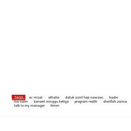
TAGS
ac mizal
athalia
datuk aznil haji nawawi
hadie
ina naim
konsert minggu ketiga
program realiti
sharifah zarina
talk to my manager
ttmm