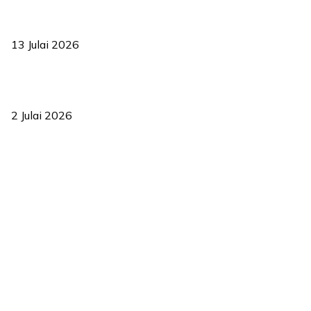
Sasar 70 peratus mahasiswa dapat kolej kediaman menjelang
2035
13 Julai 2026
‘Smart Lane’ kurangkan kesesakan hingga 50 peratus, terbukti
berkesan sejak 2023
2 Julai 2026