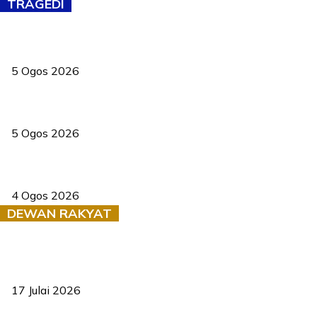
TRAGEDI
PERHILITAN pantau gajah dengan dron, elak kemalangan berulang
5 Ogos 2026
Dua pelajar maut, tercampak ke laluan bertentangan di Temerloh
5 Ogos 2026
Saksi dedah batu kecil gugur sebelum pokok hempap Ford Raptor
4 Ogos 2026
DEWAN RAKYAT
RUU statistik 2026 lulus, era baharu pengurusan data negara
bermula
17 Julai 2026