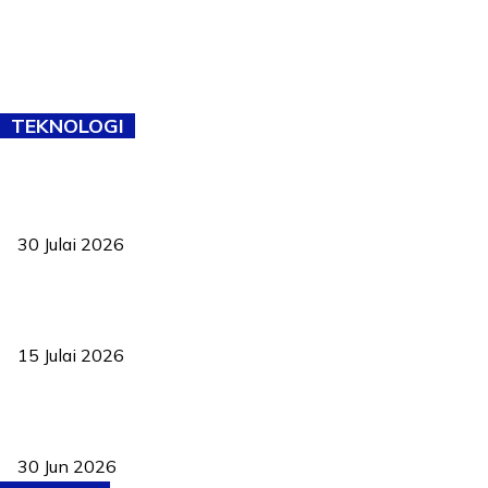
TEKNOLOGI
TVET bukan lagi pilihan kedua! Negeri Sembilan cari bakat hingga
ke pelosok kampung
30 Julai 2026
Pelantikan Liew perkukuh agenda teknologi, perolehan strategik
negara
15 Julai 2026
Pasport Malaysia kini lebih kebal dipalsukan, Anwar lancar PMA
baharu dengan 94 ciri keselamatan
30 Jun 2026