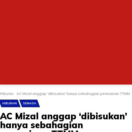
Hiburan
AC Mizal anggap 'dibisukan' hanya sebahagian permainan TTMM
HIBURAN
SEMASA
AC Mizal anggap ‘dibisukan’
hanya sebahagian