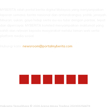
MYBERITA ialah portal berita digital Malaysia yang menyampaikan
laporan semasa, berita nasional dan antarabangsa, politik, jenayah,
hiburan, sukan, gaya hidup serta isu-isu tular dengan pantas, tepat
dan dipercayai. MYBERITA komited menyampaikan maklumat yang
sahih dan relevan kepada masyarakat melalui laman web serta
platform media sosial.
Hubungi kami:
newsroom@portalmyberita.com
IKUTI KAMI
Hakcipta Terpelihara © 2026 Arena Mega Trading 202303256678