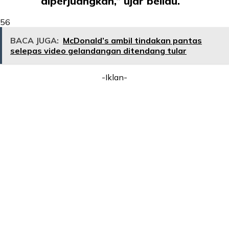
diperjuangkan,” ujar beliau.
56
BACA JUGA:
McDonald’s ambil tindakan pantas
selepas video gelandangan ditendang tular
-Iklan-