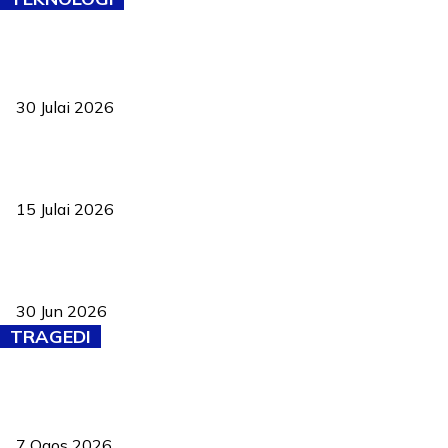
TVET bukan lagi pilihan kedua! Negeri Sembilan cari bakat hingga
ke pelosok kampung
30 Julai 2026
Pelantikan Liew perkukuh agenda teknologi, perolehan strategik
negara
15 Julai 2026
Pasport Malaysia kini lebih kebal dipalsukan, Anwar lancar PMA
baharu dengan 94 ciri keselamatan
30 Jun 2026
TRAGEDI
Tiga anggota polis maut ketika bantu rakan terkena renjatan
elektrik
7 Ogos 2026