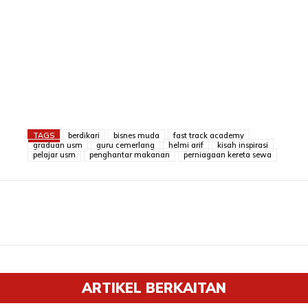
TAGS
berdikari
bisnes muda
fast track academy
graduan usm
guru cemerlang
helmi arif
kisah inspirasi
pelajar usm
penghantar makanan
perniagaan kereta sewa
ARTIKEL BERKAITAN