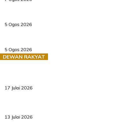
PERHILITAN pantau gajah dengan dron, elak kemalangan berulang
5 Ogos 2026
Dua pelajar maut, tercampak ke laluan bertentangan di Temerloh
5 Ogos 2026
DEWAN RAKYAT
RUU statistik 2026 lulus, era baharu pengurusan data negara
bermula
17 Julai 2026
Sasar 70 peratus mahasiswa dapat kolej kediaman menjelang
2035
13 Julai 2026