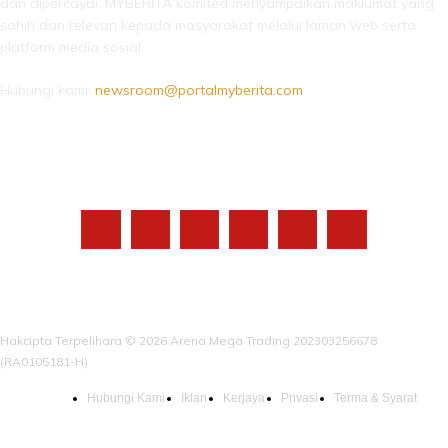
dan dipercayai. MYBERITA komited menyampaikan maklumat yang
sahih dan relevan kepada masyarakat melalui laman web serta
platform media sosial.
Hubungi kami:
newsroom@portalmyberita.com
IKUTI KAMI
Hakcipta Terpelihara © 2026 Arena Mega Trading 202303256678
(RA0105181-H)
Hubungi Kami
Iklan
Kerjaya
Privasi
Terma & Syarat