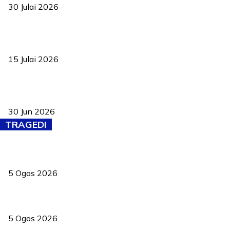
30 Julai 2026
Pelantikan Liew perkukuh agenda teknologi, perolehan strategik
negara
15 Julai 2026
Pasport Malaysia kini lebih kebal dipalsukan, Anwar lancar PMA
baharu dengan 94 ciri keselamatan
30 Jun 2026
TRAGEDI
PERHILITAN pantau gajah dengan dron, elak kemalangan berulang
5 Ogos 2026
Dua pelajar maut, tercampak ke laluan bertentangan di Temerloh
5 Ogos 2026