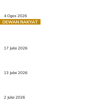
Saksi dedah batu kecil gugur sebelum pokok hempap Ford Raptor
4 Ogos 2026
DEWAN RAKYAT
RUU statistik 2026 lulus, era baharu pengurusan data negara
bermula
17 Julai 2026
Sasar 70 peratus mahasiswa dapat kolej kediaman menjelang
2035
13 Julai 2026
‘Smart Lane’ kurangkan kesesakan hingga 50 peratus, terbukti
berkesan sejak 2023
2 Julai 2026