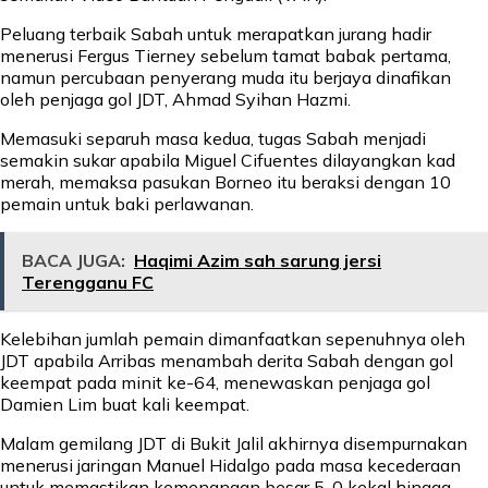
Peluang terbaik Sabah untuk merapatkan jurang hadir
menerusi Fergus Tierney sebelum tamat babak pertama,
namun percubaan penyerang muda itu berjaya dinafikan
oleh penjaga gol JDT, Ahmad Syihan Hazmi.
Memasuki separuh masa kedua, tugas Sabah menjadi
semakin sukar apabila Miguel Cifuentes dilayangkan kad
merah, memaksa pasukan Borneo itu beraksi dengan 10
pemain untuk baki perlawanan.
BACA JUGA:
Haqimi Azim sah sarung jersi
Terengganu FC
Kelebihan jumlah pemain dimanfaatkan sepenuhnya oleh
JDT apabila Arribas menambah derita Sabah dengan gol
keempat pada minit ke-64, menewaskan penjaga gol
Damien Lim buat kali keempat.
Malam gemilang JDT di Bukit Jalil akhirnya disempurnakan
menerusi jaringan Manuel Hidalgo pada masa kecederaan
untuk memastikan kemenangan besar 5-0 kekal hingga