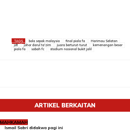
TAGS
bola sepak malaysia
final piala fa
Harimau Selatan
jdt
johor darul ta'zim
juara berturut-turut
kemenangan besar
piala fa
sabah fc
stadium nasional bukit jalil
ARTIKEL BERKAITAN
MAHKAMAH
Ismail Sabri didakwa pagi ini