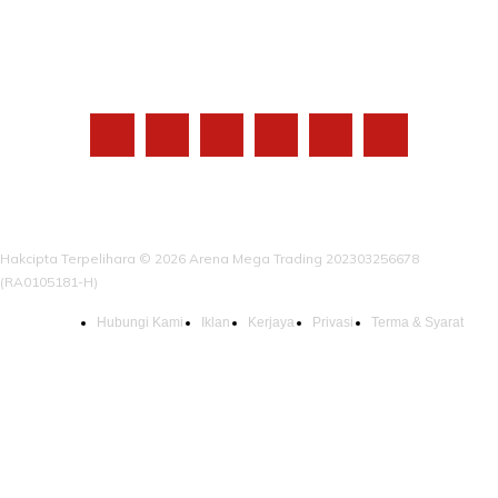
IKUTI KAMI
Hakcipta Terpelihara © 2026 Arena Mega Trading 202303256678
(RA0105181-H)
Hubungi Kami
Iklan
Kerjaya
Privasi
Terma & Syarat