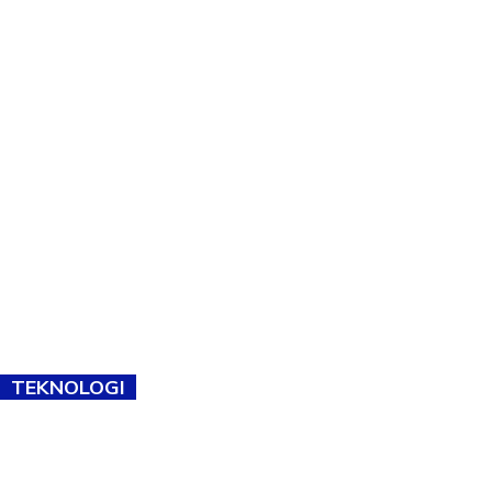
TEKNOLOGI
TVET bukan lagi pilihan kedua! Negeri Sembilan cari bakat hingga
ke pelosok kampung