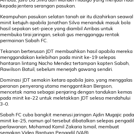
kepada jentera serangan pasukan.
Keampuhan pasukan selatan tanah air itu dizahirkan seawal
minit ketujuh apabila Jonathan Silva menanduk masuk bola
hasil sepakan set-piece yang diambil Arribas untuk
membuka tirai jaringan, sekali gus mengganggu rentak
permainan Sabah FC.
Tekanan berterusan JDT membuahkan hasil apabila mereka
menggandakan kelebihan pada minit ke-19 selepas
hantaran lintang Nacho Mendez tertampan kapten Sabah,
Rawilson Batuil, sebelum menerjah gawang sendiri.
Dominasi JDT semakin ketara apabila Jairo, yang menggalas
peranan penyerang utama menggantikan Bergson,
mencetak nama sebagai penjaring dengan tandukan kemas
pada minit ke-22 untuk meletakkan JDT selesa mendahului
3-0.
Sabah FC cuba bangkit menerusi jaringan Ajdin Mugajic pada
minit ke-25, namun gol tersebut dibatalkan selepas pengadil
perlawanan, Mohamad Kamil Zakaria Ismail, membuat
semakan Video Bantuan Pengadil (VAR).