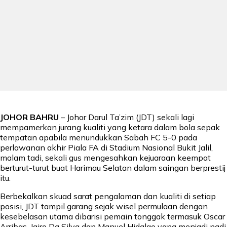
JOHOR BAHRU
– Johor Darul Ta’zim (JDT) sekali lagi
mempamerkan jurang kualiti yang ketara dalam bola sepak
tempatan apabila menundukkan Sabah FC 5-0 pada
perlawanan akhir Piala FA di Stadium Nasional Bukit Jalil,
malam tadi, sekali gus mengesahkan kejuaraan keempat
berturut-turut buat Harimau Selatan dalam saingan berprestij
itu.
Berbekalkan skuad sarat pengalaman dan kualiti di setiap
posisi, JDT tampil garang sejak wisel permulaan dengan
kesebelasan utama dibarisi pemain tonggak termasuk Oscar
Arribas, Jairo Da Silva dan Manuel Hidalgo yang menjadi nadi