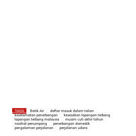
TAGS
Batik Air
daftar masuk dalam talian
keselamatan penerbangan
kesesakan lapangan terbang
lapangan terbang malaysia
musim cuti akhir tahun
nasihat penumpang
penerbangan domestik
pengalaman perjalanan
perjalanan udara