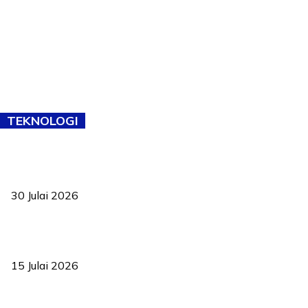
TEKNOLOGI
TVET bukan lagi pilihan kedua! Negeri Sembilan cari bakat hingga
ke pelosok kampung
30 Julai 2026
Pelantikan Liew perkukuh agenda teknologi, perolehan strategik
negara
15 Julai 2026
Pasport Malaysia kini lebih kebal dipalsukan, Anwar lancar PMA