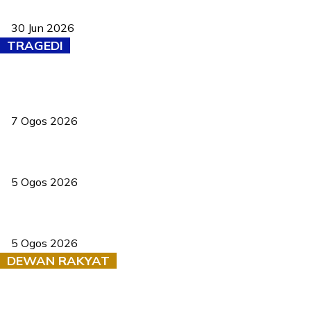
baharu dengan 94 ciri keselamatan
30 Jun 2026
TRAGEDI
Tiga anggota polis maut ketika bantu rakan terkena renjatan
elektrik
7 Ogos 2026
PERHILITAN pantau gajah dengan dron, elak kemalangan berulang
5 Ogos 2026
Dua pelajar maut, tercampak ke laluan bertentangan di Temerloh
5 Ogos 2026
DEWAN RAKYAT
RUU statistik 2026 lulus, era baharu pengurusan data negara