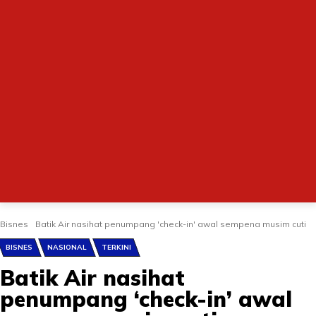
Bisnes
Batik Air nasihat penumpang 'check-in' awal sempena musim cuti
BISNES
NASIONAL
TERKINI
Batik Air nasihat
penumpang ‘check-in’ awal