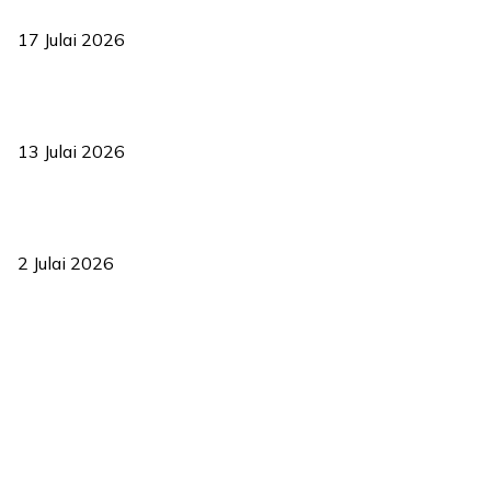
bermula
17 Julai 2026
Sasar 70 peratus mahasiswa dapat kolej kediaman menjelang
2035
13 Julai 2026
‘Smart Lane’ kurangkan kesesakan hingga 50 peratus, terbukti
berkesan sejak 2023
2 Julai 2026