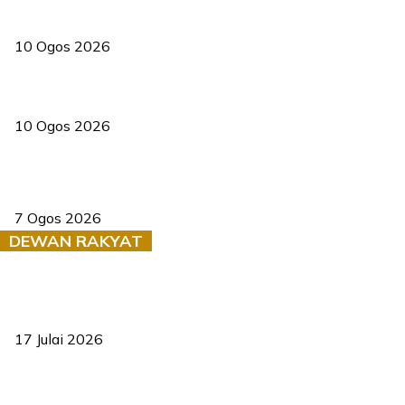
Kanak-kanak tujuh tahun terjatuh ke sungai ketika bermain
10 Ogos 2026
Lori terbalik, trafik KESAS arah barat perlahan
10 Ogos 2026
Tiga anggota polis maut ketika bantu rakan terkena renjatan
elektrik
7 Ogos 2026
DEWAN RAKYAT
RUU statistik 2026 lulus, era baharu pengurusan data negara
bermula
17 Julai 2026
Sasar 70 peratus mahasiswa dapat kolej kediaman menjelang
2035