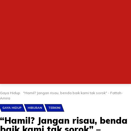
Gaya Hidup
"Hamil? Jangan risau, benda baik kami tak sorok" - Fattah-
Amira
GAYA HIDUP
HIBURAN
TERKINI
“Hamil? Jangan risau, benda
baik kami tak sorok” –