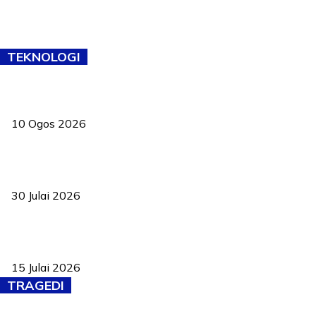
TEKNOLOGI
Robotik cilik negara ‘sapu’ lima pingat di Beijing
10 Ogos 2026
TVET bukan lagi pilihan kedua! Negeri Sembilan cari bakat hingga
ke pelosok kampung
30 Julai 2026
Pelantikan Liew perkukuh agenda teknologi, perolehan strategik
negara
15 Julai 2026
TRAGEDI