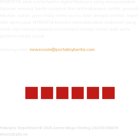
MYBERITA ialah portal berita digital Malaysia yang menyampaikan
laporan semasa, berita nasional dan antarabangsa, politik, jenayah,
hiburan, sukan, gaya hidup serta isu-isu tular dengan pantas, tepat
dan dipercayai. MYBERITA komited menyampaikan maklumat yang
sahih dan relevan kepada masyarakat melalui laman web serta
platform media sosial.
Hubungi kami:
newsroom@portalmyberita.com
IKUTI KAMI
Hakcipta Terpelihara © 2026 Arena Mega Trading 202303256678
(RA0105181-H)