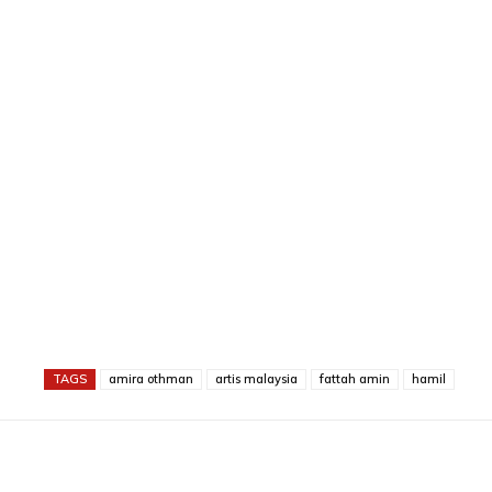
TAGS
amira othman
artis malaysia
fattah amin
hamil