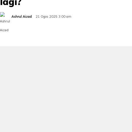
lagi?
Ashrul Aizad
21 Ogos 2025 3:00 am