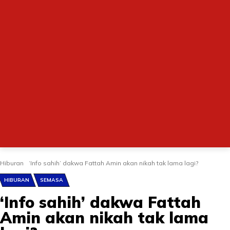
Hiburan
‘Info sahih’ dakwa Fattah Amin akan nikah tak lama lagi?
HIBURAN
SEMASA
‘Info sahih’ dakwa Fattah
Amin akan nikah tak lama