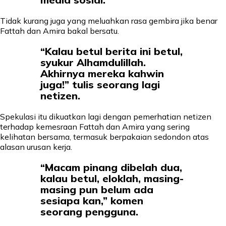
Tidak kurang juga yang meluahkan rasa gembira jika benar
Fattah dan Amira bakal bersatu.
“Kalau betul berita ini betul,
syukur Alhamdulillah.
Akhirnya mereka kahwin
juga!” tulis seorang lagi
netizen.
Spekulasi itu dikuatkan lagi dengan pemerhatian netizen
terhadap kemesraan Fattah dan Amira yang sering
kelihatan bersama, termasuk berpakaian sedondon atas
alasan urusan kerja.
“Macam pinang dibelah dua,
kalau betul, eloklah, masing-
masing pun belum ada
sesiapa kan,” komen
seorang pengguna.