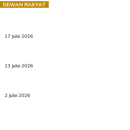
DEWAN RAKYAT
RUU statistik 2026 lulus, era baharu pengurusan data negara
bermula
17 Julai 2026
Sasar 70 peratus mahasiswa dapat kolej kediaman menjelang
2035
13 Julai 2026
‘Smart Lane’ kurangkan kesesakan hingga 50 peratus, terbukti
berkesan sejak 2023
2 Julai 2026