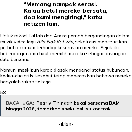
“Memang nampak serasi.
Kalau betul mereka bersatu,
doa kami mengiringi,” kata
netizen lain.
Untuk rekod, Fattah dan Amira pernah bergandingan dalam
muzik video lagu
Bila Nak Kahwin
, sekali gus mencetuskan
perhatian umum terhadap keserasian mereka. Sejak itu,
beberapa jenama turut memilih mereka sebagai pasangan
duta bersama.
Namun, meskipun kerap diasak mengenai status hubungan,
kedua-dua artis tersebut tetap menegaskan bahawa mereka
hanyalah rakan sekerja.
58
BACA JUGA:
Pearly-Thinaah kekal bersama BAM
hingga 2028, tamatkan spekulasi isu kontrak
-Iklan-