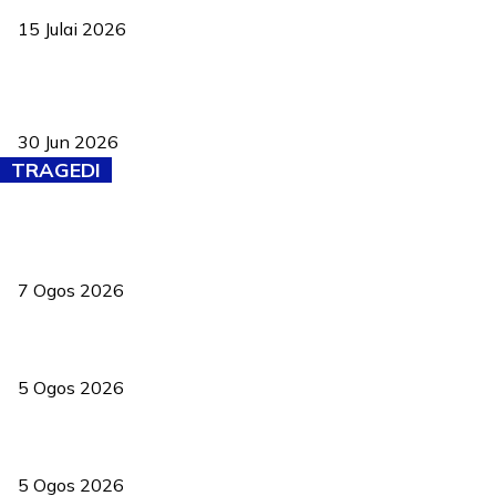
15 Julai 2026
Pasport Malaysia kini lebih kebal dipalsukan, Anwar lancar PMA
baharu dengan 94 ciri keselamatan
30 Jun 2026
TRAGEDI
Tiga anggota polis maut ketika bantu rakan terkena renjatan
elektrik
7 Ogos 2026
PERHILITAN pantau gajah dengan dron, elak kemalangan berulang
5 Ogos 2026
Dua pelajar maut, tercampak ke laluan bertentangan di Temerloh
5 Ogos 2026