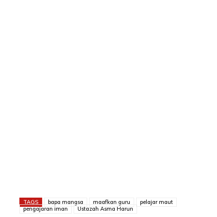
TAGS
bapa mangsa
maafkan guru
pelajar maut
pengajaran iman
Ustazah Asma Harun