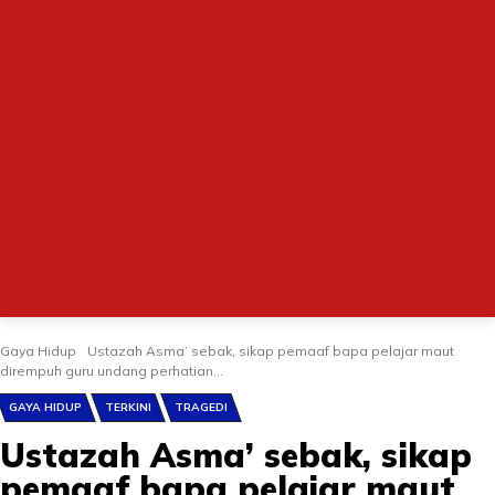
Gaya Hidup
Ustazah Asma’ sebak, sikap pemaaf bapa pelajar maut
dirempuh guru undang perhatian...
GAYA HIDUP
TERKINI
TRAGEDI
Ustazah Asma’ sebak, sikap
pemaaf bapa pelajar maut