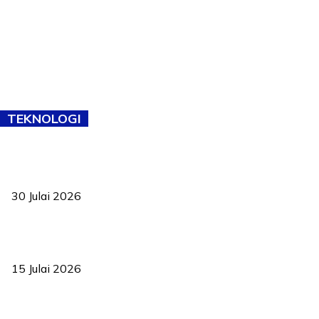
TEKNOLOGI
TVET bukan lagi pilihan kedua! Negeri Sembilan cari bakat hingga
ke pelosok kampung
30 Julai 2026
Pelantikan Liew perkukuh agenda teknologi, perolehan strategik
negara
15 Julai 2026
Pasport Malaysia kini lebih kebal dipalsukan, Anwar lancar PMA