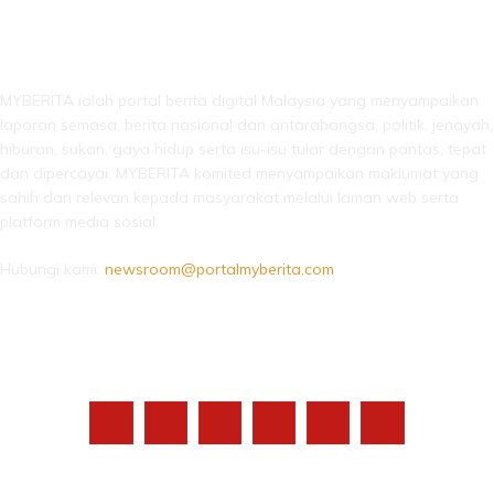
LEBIH DARI SEKADAR BERITA!
MYBERITA ialah portal berita digital Malaysia yang menyampaikan
laporan semasa, berita nasional dan antarabangsa, politik, jenayah,
hiburan, sukan, gaya hidup serta isu-isu tular dengan pantas, tepat
dan dipercayai. MYBERITA komited menyampaikan maklumat yang
sahih dan relevan kepada masyarakat melalui laman web serta
platform media sosial.
Hubungi kami:
newsroom@portalmyberita.com
IKUTI KAMI