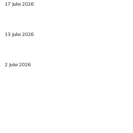
17 Julai 2026
Sasar 70 peratus mahasiswa dapat kolej kediaman menjelang
2035
13 Julai 2026
‘Smart Lane’ kurangkan kesesakan hingga 50 peratus, terbukti
berkesan sejak 2023
2 Julai 2026