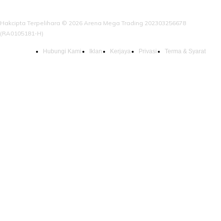
Hakcipta Terpelihara © 2026 Arena Mega Trading 202303256678
(RA0105181-H)
Hubungi Kami
Iklan
Kerjaya
Privasi
Terma & Syarat