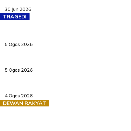
baharu dengan 94 ciri keselamatan
30 Jun 2026
TRAGEDI
PERHILITAN pantau gajah dengan dron, elak kemalangan berulang
5 Ogos 2026
Dua pelajar maut, tercampak ke laluan bertentangan di Temerloh
5 Ogos 2026
Saksi dedah batu kecil gugur sebelum pokok hempap Ford Raptor
4 Ogos 2026
DEWAN RAKYAT
RUU statistik 2026 lulus, era baharu pengurusan data negara
bermula