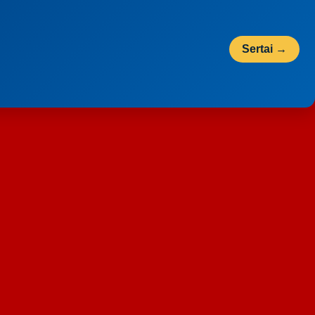
Sertai →