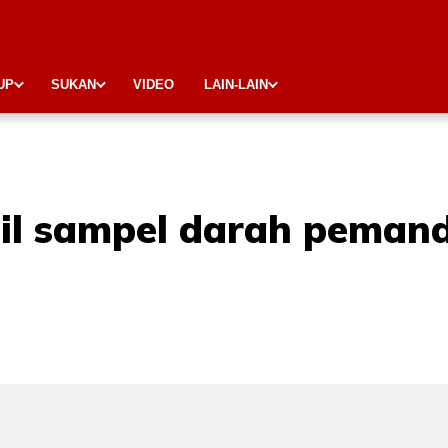
UP
SUKAN
VIDEO
LAIN-LAIN
bil sampel darah peman