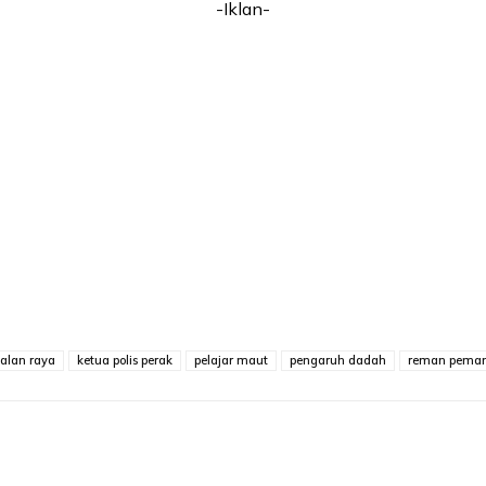
-Iklan-
alan raya
ketua polis perak
pelajar maut
pengaruh dadah
reman pema