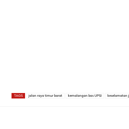
TAGS
jalan raya timur barat
kemalangan bas UPSI
keselamatan j
Share