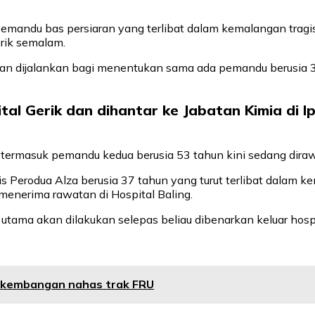
andu bas persiaran yang terlibat dalam kemalangan tragis m
erik semalam.
 akan dijalankan bagi menentukan sama ada pemandu berusia 
tal Gerik dan dihantar ke Jabatan Kimia di Ip
rmasuk pemandu kedua berusia 53 tahun kini sedang dirawat
is Perodua Alza berusia 37 tahun yang turut terlibat dala
 menerima rawatan di Hospital Baling.
tama akan dilakukan selepas beliau dibenarkan keluar hospi
rkembangan nahas trak FRU