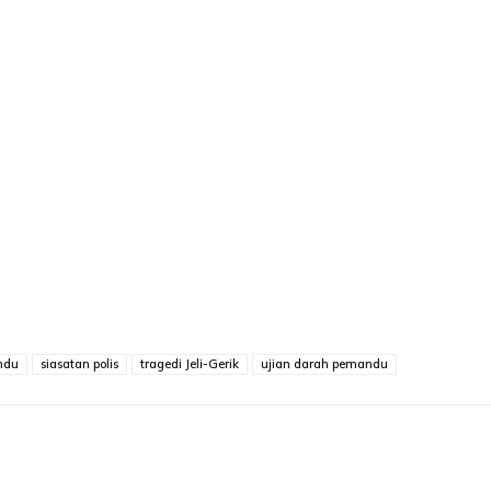
ndu
siasatan polis
tragedi Jeli-Gerik
ujian darah pemandu