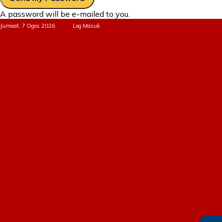
A password will be e-mailed to you.
Jumaat, 7 Ogos 2026
Log Masuk