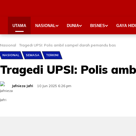
UTAMA
NASIONAL
DUNIA
BISNES
GAYA HID
Nasional
Tragedi UPSI: Polis ambil sampel darah pemandu bas
NASIONAL
SEMASA
TERKINI
Tragedi UPSI: Polis am
Jafnieza Jafri
10 Jun 2025 6:26 pm
Share