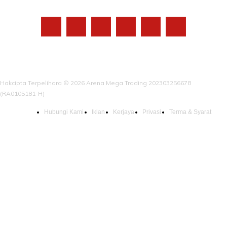
IKUTI KAMI
Hakcipta Terpelihara © 2026 Arena Mega Trading 202303256678
(RA0105181-H)
Hubungi Kami
Iklan
Kerjaya
Privasi
Terma & Syarat