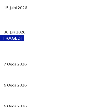
negara
15 Julai 2026
Pasport Malaysia kini lebih kebal dipalsukan, Anwar lancar PMA
baharu dengan 94 ciri keselamatan
30 Jun 2026
TRAGEDI
Tiga anggota polis maut ketika bantu rakan terkena renjatan
elektrik
7 Ogos 2026
PERHILITAN pantau gajah dengan dron, elak kemalangan berulang
5 Ogos 2026
Dua pelajar maut, tercampak ke laluan bertentangan di Temerloh
5 Ogos 2026