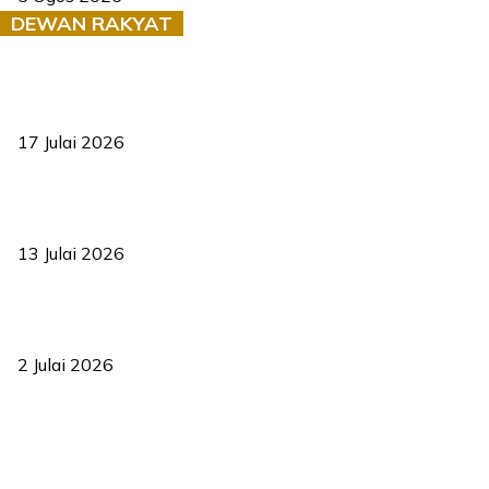
DEWAN RAKYAT
RUU statistik 2026 lulus, era baharu pengurusan data negara
bermula
17 Julai 2026
Sasar 70 peratus mahasiswa dapat kolej kediaman menjelang
2035
13 Julai 2026
‘Smart Lane’ kurangkan kesesakan hingga 50 peratus, terbukti
berkesan sejak 2023
2 Julai 2026