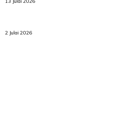
13 Julai 2026
‘Smart Lane’ kurangkan kesesakan hingga 50 peratus, terbukti
berkesan sejak 2023
2 Julai 2026