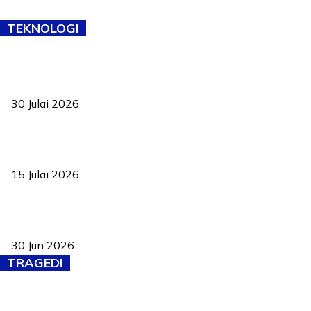
TEKNOLOGI
TVET bukan lagi pilihan kedua! Negeri Sembilan cari bakat hingga
ke pelosok kampung
30 Julai 2026
Pelantikan Liew perkukuh agenda teknologi, perolehan strategik
negara
15 Julai 2026
Pasport Malaysia kini lebih kebal dipalsukan, Anwar lancar PMA
baharu dengan 94 ciri keselamatan
30 Jun 2026
TRAGEDI
Tiga anggota polis maut ketika bantu rakan terkena renjatan