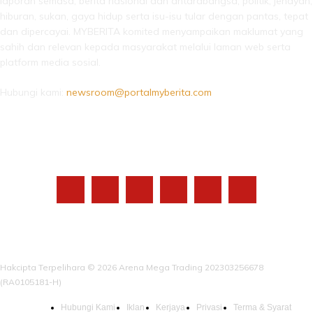
laporan semasa, berita nasional dan antarabangsa, politik, jenayah,
hiburan, sukan, gaya hidup serta isu-isu tular dengan pantas, tepat
dan dipercayai. MYBERITA komited menyampaikan maklumat yang
sahih dan relevan kepada masyarakat melalui laman web serta
platform media sosial.
Hubungi kami:
newsroom@portalmyberita.com
IKUTI KAMI
Hakcipta Terpelihara © 2026 Arena Mega Trading 202303256678
(RA0105181-H)
Hubungi Kami
Iklan
Kerjaya
Privasi
Terma & Syarat