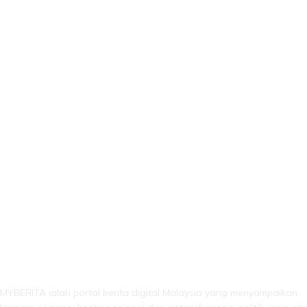
LEBIH DARI SEKADAR BERITA!
MYBERITA ialah portal berita digital Malaysia yang menyampaikan