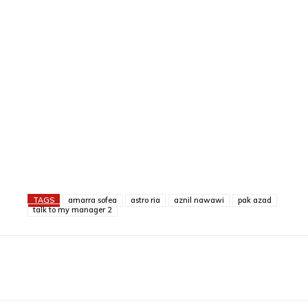
TAGS
amarra sofea
astro ria
aznil nawawi
pak azad
talk to my manager 2