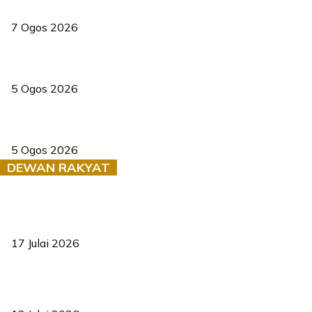
elektrik
7 Ogos 2026
PERHILITAN pantau gajah dengan dron, elak kemalangan berulang
5 Ogos 2026
Dua pelajar maut, tercampak ke laluan bertentangan di Temerloh
5 Ogos 2026
DEWAN RAKYAT
RUU statistik 2026 lulus, era baharu pengurusan data negara
bermula
17 Julai 2026
Sasar 70 peratus mahasiswa dapat kolej kediaman menjelang
2035