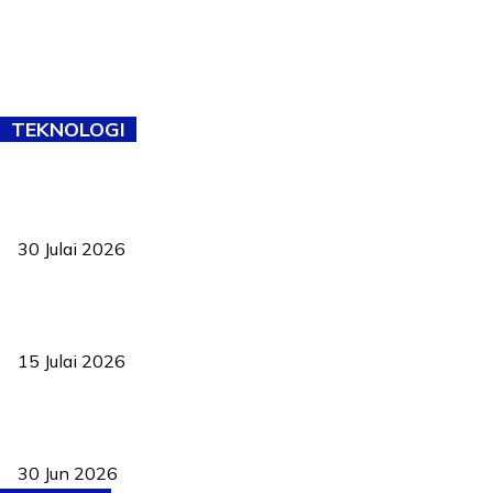
TEKNOLOGI
TVET bukan lagi pilihan kedua! Negeri Sembilan cari bakat hingga
ke pelosok kampung
30 Julai 2026
Pelantikan Liew perkukuh agenda teknologi, perolehan strategik
negara
15 Julai 2026
Pasport Malaysia kini lebih kebal dipalsukan, Anwar lancar PMA
baharu dengan 94 ciri keselamatan
30 Jun 2026