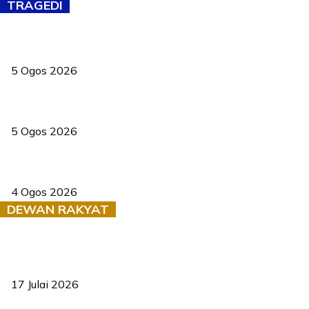
TRAGEDI
PERHILITAN pantau gajah dengan dron, elak kemalangan berulang
5 Ogos 2026
Dua pelajar maut, tercampak ke laluan bertentangan di Temerloh
5 Ogos 2026
Saksi dedah batu kecil gugur sebelum pokok hempap Ford Raptor
4 Ogos 2026
DEWAN RAKYAT
RUU statistik 2026 lulus, era baharu pengurusan data negara
bermula
17 Julai 2026