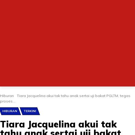
Hiburan
Tiara Jacquelina akui tak tahu anak sertai uji bakat PGLTM, tegas
proses...
HIBURAN
TERKINI
Tiara Jacquelina akui tak
tahu anak sertai uji bakat