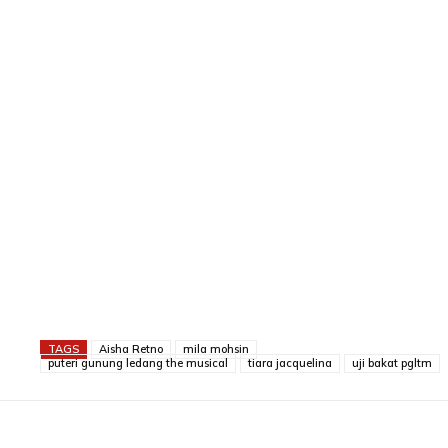
TAGS
Aisha Retno
mila mohsin
puteri gunung ledang the musical
tiara jacquelina
uji bakat pgltm