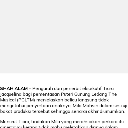
SHAH ALAM
– Pengarah dan penerbit eksekutif Tiara
Jacquelina bagi pementasan Puteri Gunung Ledang The
Musical (PGLTM) menjelaskan beliau langsung tidak
mengetahui penyertaan anaknya, Mila Mohsin dalam sesi uji
bakat produksi tersebut sehingga senarai akhir diumumkan.
Menurut Tiara, tindakan Mila yang merahsiakan perkara itu
dipercayai kerana tidak mahu meletakkan dirinya dalam