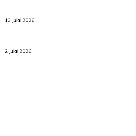
Sasar 70 peratus mahasiswa dapat kolej kediaman menjelang
2035
13 Julai 2026
‘Smart Lane’ kurangkan kesesakan hingga 50 peratus, terbukti
berkesan sejak 2023
2 Julai 2026