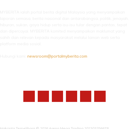
MYBERITA ialah portal berita digital Malaysia yang menyampaikan
laporan semasa, berita nasional dan antarabangsa, politik, jenayah,
hiburan, sukan, gaya hidup serta isu-isu tular dengan pantas, tepat
dan dipercayai. MYBERITA komited menyampaikan maklumat yang
sahih dan relevan kepada masyarakat melalui laman web serta
platform media sosial.
Hubungi kami:
newsroom@portalmyberita.com
IKUTI KAMI
Hakcipta Terpelihara © 2026 Arena Mega Trading 202303256678