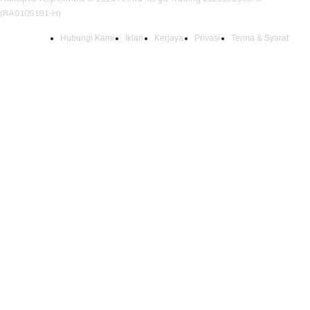
(RA0105181-H)
Hubungi Kami
Iklan
Kerjaya
Privasi
Terma & Syarat