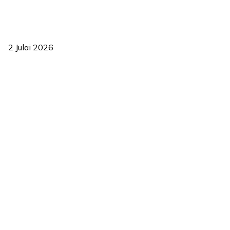
‘Smart Lane’ kurangkan kesesakan hingga 50 peratus, terbukti
berkesan sejak 2023
2 Julai 2026