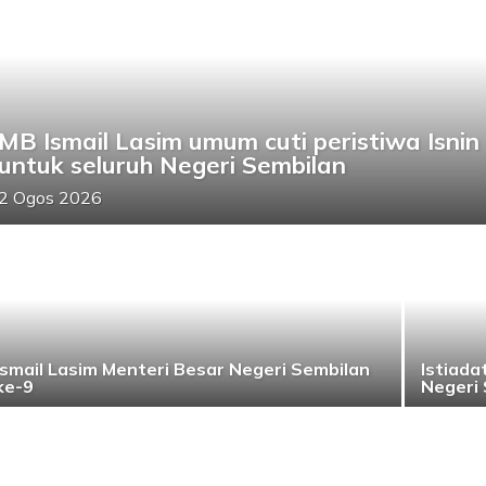
MB Ismail Lasim umum cuti peristiwa Isnin
untuk seluruh Negeri Sembilan
2 Ogos 2026
Ismail Lasim Menteri Besar Negeri Sembilan
Istiad
ke-9
Negeri 