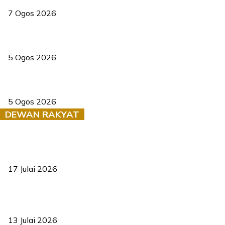
7 Ogos 2026
PERHILITAN pantau gajah dengan dron, elak kemalangan berulang
5 Ogos 2026
Dua pelajar maut, tercampak ke laluan bertentangan di Temerloh
5 Ogos 2026
DEWAN RAKYAT
RUU statistik 2026 lulus, era baharu pengurusan data negara
bermula
17 Julai 2026
Sasar 70 peratus mahasiswa dapat kolej kediaman menjelang
2035
13 Julai 2026