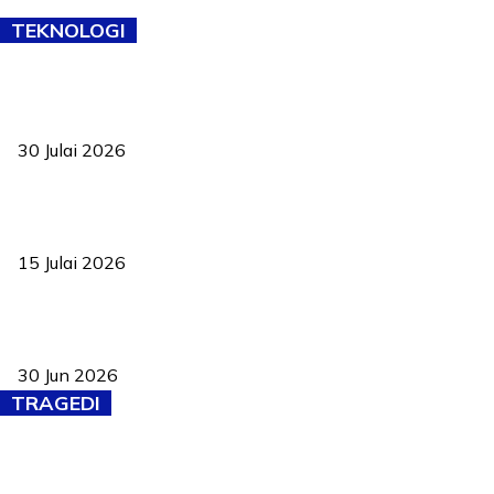
TEKNOLOGI
TVET bukan lagi pilihan kedua! Negeri Sembilan cari bakat hingga
ke pelosok kampung
30 Julai 2026
Pelantikan Liew perkukuh agenda teknologi, perolehan strategik
negara
15 Julai 2026
Pasport Malaysia kini lebih kebal dipalsukan, Anwar lancar PMA
baharu dengan 94 ciri keselamatan
30 Jun 2026
TRAGEDI
Tiga anggota polis maut ketika bantu rakan terkena renjatan
elektrik