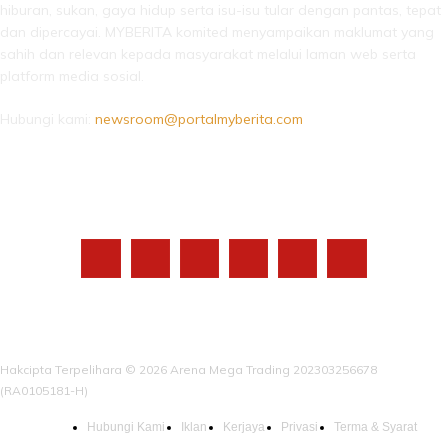
hiburan, sukan, gaya hidup serta isu-isu tular dengan pantas, tepat
dan dipercayai. MYBERITA komited menyampaikan maklumat yang
sahih dan relevan kepada masyarakat melalui laman web serta
platform media sosial.
Hubungi kami:
newsroom@portalmyberita.com
IKUTI KAMI
Hakcipta Terpelihara © 2026 Arena Mega Trading 202303256678
(RA0105181-H)
Hubungi Kami
Iklan
Kerjaya
Privasi
Terma & Syarat