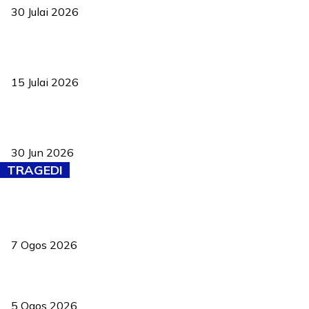
30 Julai 2026
Pelantikan Liew perkukuh agenda teknologi, perolehan strategik
negara
15 Julai 2026
Pasport Malaysia kini lebih kebal dipalsukan, Anwar lancar PMA
baharu dengan 94 ciri keselamatan
30 Jun 2026
TRAGEDI
Tiga anggota polis maut ketika bantu rakan terkena renjatan
elektrik
7 Ogos 2026
PERHILITAN pantau gajah dengan dron, elak kemalangan berulang
5 Ogos 2026