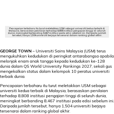
Pencapaian terbaharu itu turut meletakkan USM sebagai universiti kedua terbaik di
Malaysia, berasaskan penilaian terhadap 8,808 institusi pengajian tinggi di seluruh
dunia, meningkat berbanding 8,467 institusi pada edisi sebelum ini. Daripada jumlah
tersebut, hanya 1,504 universiti berjaya tersenarai dalam ranking global akhir.
GEORGE TOWN
– Universiti Sains Malaysia (USM) terus
mengukuhkan kedudukan di peringkat antarabangsa apabila
melonjak enam anak tangga kepada kedudukan ke-128
dunia dalam QS World University Rankings 2027, sekali gus
mengekalkan status dalam kelompok 10 peratus universiti
terbaik dunia.
Pencapaian terbaharu itu turut meletakkan USM sebagai
universiti kedua terbaik di Malaysia, berasaskan penilaian
terhadap 8,808 institusi pengajian tinggi di seluruh dunia,
meningkat berbanding 8,467 institusi pada edisi sebelum ini.
Daripada jumlah tersebut, hanya 1,504 universiti berjaya
tersenarai dalam ranking global akhir.