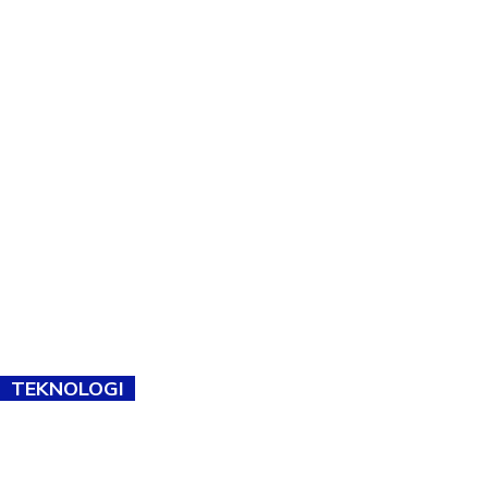
TEKNOLOGI
TVET bukan lagi pilihan kedua! Negeri Sembilan cari bakat hingga
ke pelosok kampung