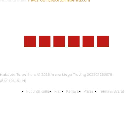
Hubungi kami:
newsroom@portalmyberita.com
IKUTI KAMI
Hakcipta Terpelihara © 2026 Arena Mega Trading 202303256678
(RA0105181-H)
Hubungi Kami
Iklan
Kerjaya
Privasi
Terma & Syarat