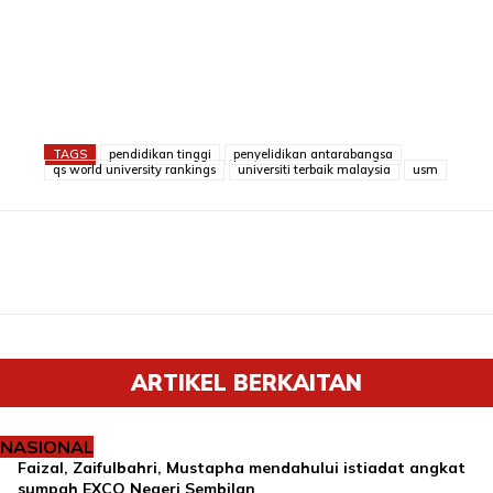
TAGS
pendidikan tinggi
penyelidikan antarabangsa
qs world university rankings
universiti terbaik malaysia
usm
ARTIKEL BERKAITAN
NASIONAL
Faizal, Zaifulbahri, Mustapha mendahului istiadat angkat
sumpah EXCO Negeri Sembilan