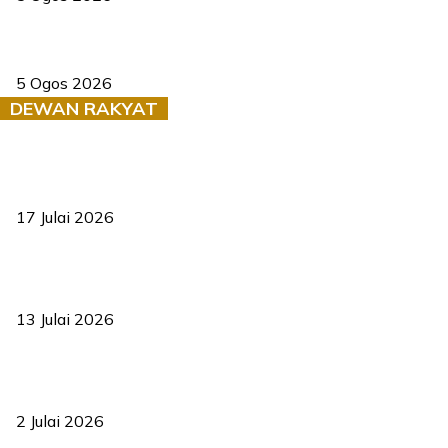
Dua pelajar maut, tercampak ke laluan bertentangan di Temerloh
5 Ogos 2026
DEWAN RAKYAT
RUU statistik 2026 lulus, era baharu pengurusan data negara
bermula
17 Julai 2026
Sasar 70 peratus mahasiswa dapat kolej kediaman menjelang
2035
13 Julai 2026
‘Smart Lane’ kurangkan kesesakan hingga 50 peratus, terbukti
berkesan sejak 2023
2 Julai 2026