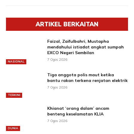
ARTIKEL BERKAITAN
Faizal, Zaifulbahri, Mustapha
mendahului istiadat angkat sumpah
EXCO Negeri Sembilan
7 Ogos 2026
NASIONAL
Tiga anggota polis maut ketika
bantu rakan terkena renjatan elektrik
7 Ogos 2026
TERKINI
Khianat ‘orang dalam’ ancam
benteng keselamatan KLIA
7 Ogos 2026
DUNIA