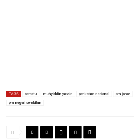
TAGS
bersatu
muhyiddin yassin
perikatan nasional
prn johor
prn negeri sembilan