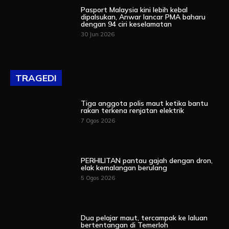
Pasport Malaysia kini lebih kebal
dipalsukan, Anwar lancar PMA baharu
dengan 94 ciri keselamatan
30 Jun 2026
TRAGEDI
Tiga anggota polis maut ketika bantu
rakan terkena renjatan elektrik
7 Ogos 2026
PERHILITAN pantau gajah dengan dron,
elak kemalangan berulang
5 Ogos 2026
Dua pelajar maut, tercampak ke laluan
bertentangan di Temerloh