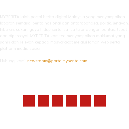
LEBIH DARI SEKADAR BERITA!
MYBERITA ialah portal berita digital Malaysia yang menyampaikan
laporan semasa, berita nasional dan antarabangsa, politik, jenayah,
hiburan, sukan, gaya hidup serta isu-isu tular dengan pantas, tepat
dan dipercayai. MYBERITA komited menyampaikan maklumat yang
sahih dan relevan kepada masyarakat melalui laman web serta
platform media sosial.
Hubungi kami:
newsroom@portalmyberita.com
IKUTI KAMI