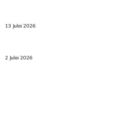
Sasar 70 peratus mahasiswa dapat kolej kediaman menjelang
2035
13 Julai 2026
‘Smart Lane’ kurangkan kesesakan hingga 50 peratus, terbukti
berkesan sejak 2023
2 Julai 2026