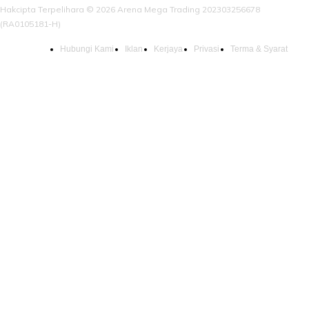
Hakcipta Terpelihara © 2026 Arena Mega Trading 202303256678
(RA0105181-H)
Hubungi Kami
Iklan
Kerjaya
Privasi
Terma & Syarat