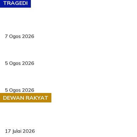
TRAGEDI
Tiga anggota polis maut ketika bantu rakan terkena renjatan
elektrik
7 Ogos 2026
PERHILITAN pantau gajah dengan dron, elak kemalangan berulang
5 Ogos 2026
Dua pelajar maut, tercampak ke laluan bertentangan di Temerloh
5 Ogos 2026
DEWAN RAKYAT
RUU statistik 2026 lulus, era baharu pengurusan data negara
bermula
17 Julai 2026