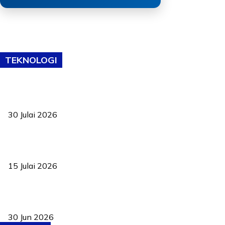
TEKNOLOGI
TVET bukan lagi pilihan kedua! Negeri Sembilan cari bakat hingga
ke pelosok kampung
30 Julai 2026
Pelantikan Liew perkukuh agenda teknologi, perolehan strategik
negara
15 Julai 2026
Pasport Malaysia kini lebih kebal dipalsukan, Anwar lancar PMA
baharu dengan 94 ciri keselamatan
30 Jun 2026