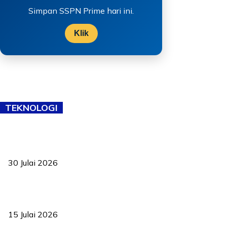
Simpan SSPN Prime hari ini.
Klik
TEKNOLOGI
TVET bukan lagi pilihan kedua! Negeri Sembilan cari bakat hingga
ke pelosok kampung
30 Julai 2026
Pelantikan Liew perkukuh agenda teknologi, perolehan strategik
negara
15 Julai 2026