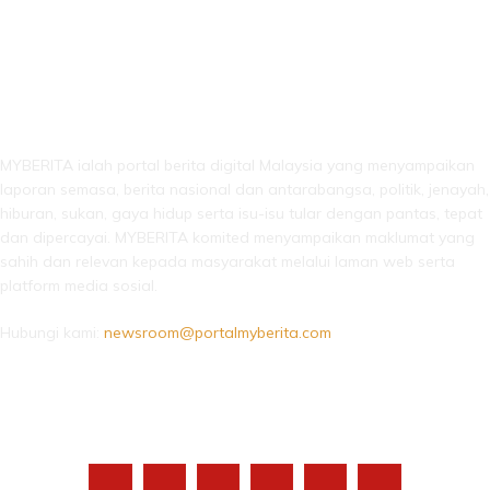
LEBIH DARI SEKADAR BERITA!
MYBERITA ialah portal berita digital Malaysia yang menyampaikan
laporan semasa, berita nasional dan antarabangsa, politik, jenayah,
hiburan, sukan, gaya hidup serta isu-isu tular dengan pantas, tepat
dan dipercayai. MYBERITA komited menyampaikan maklumat yang
sahih dan relevan kepada masyarakat melalui laman web serta
platform media sosial.
Hubungi kami:
newsroom@portalmyberita.com
IKUTI KAMI