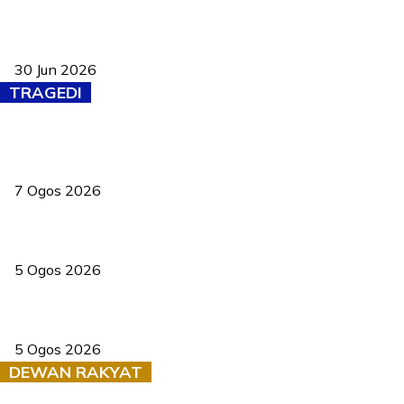
Pasport Malaysia kini lebih kebal dipalsukan, Anwar lancar PMA
baharu dengan 94 ciri keselamatan
30 Jun 2026
TRAGEDI
Tiga anggota polis maut ketika bantu rakan terkena renjatan
elektrik
7 Ogos 2026
PERHILITAN pantau gajah dengan dron, elak kemalangan berulang
5 Ogos 2026
Dua pelajar maut, tercampak ke laluan bertentangan di Temerloh
5 Ogos 2026
DEWAN RAKYAT