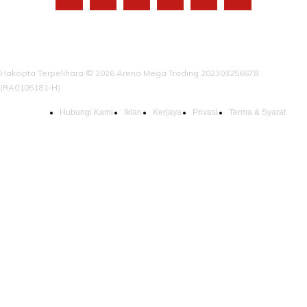
Hakcipta Terpelihara © 2026 Arena Mega Trading 202303256678
(RA0105181-H)
Hubungi Kami
Iklan
Kerjaya
Privasi
Terma & Syarat