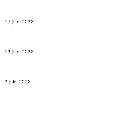
RUU statistik 2026 lulus, era baharu pengurusan data negara
bermula
17 Julai 2026
Sasar 70 peratus mahasiswa dapat kolej kediaman menjelang
2035
13 Julai 2026
‘Smart Lane’ kurangkan kesesakan hingga 50 peratus, terbukti
berkesan sejak 2023
2 Julai 2026