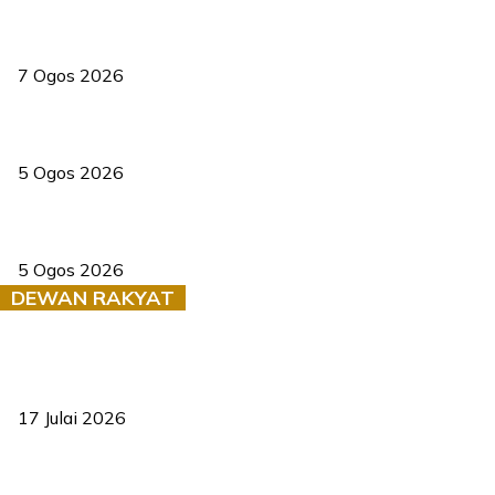
Tiga anggota polis maut ketika bantu rakan terkena renjatan
elektrik
7 Ogos 2026
PERHILITAN pantau gajah dengan dron, elak kemalangan berulang
5 Ogos 2026
Dua pelajar maut, tercampak ke laluan bertentangan di Temerloh
5 Ogos 2026
DEWAN RAKYAT
RUU statistik 2026 lulus, era baharu pengurusan data negara
bermula
17 Julai 2026
Sasar 70 peratus mahasiswa dapat kolej kediaman menjelang