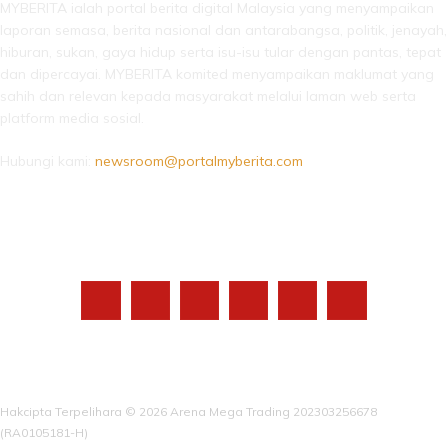
MYBERITA ialah portal berita digital Malaysia yang menyampaikan
laporan semasa, berita nasional dan antarabangsa, politik, jenayah,
hiburan, sukan, gaya hidup serta isu-isu tular dengan pantas, tepat
dan dipercayai. MYBERITA komited menyampaikan maklumat yang
sahih dan relevan kepada masyarakat melalui laman web serta
platform media sosial.
Hubungi kami:
newsroom@portalmyberita.com
IKUTI KAMI
Hakcipta Terpelihara © 2026 Arena Mega Trading 202303256678
(RA0105181-H)