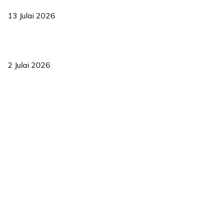
2035
13 Julai 2026
‘Smart Lane’ kurangkan kesesakan hingga 50 peratus, terbukti
berkesan sejak 2023
2 Julai 2026