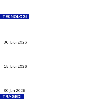
TEKNOLOGI
TVET bukan lagi pilihan kedua! Negeri Sembilan cari bakat hingga
ke pelosok kampung
30 Julai 2026
Pelantikan Liew perkukuh agenda teknologi, perolehan strategik
negara
15 Julai 2026
Pasport Malaysia kini lebih kebal dipalsukan, Anwar lancar PMA
baharu dengan 94 ciri keselamatan
30 Jun 2026
TRAGEDI