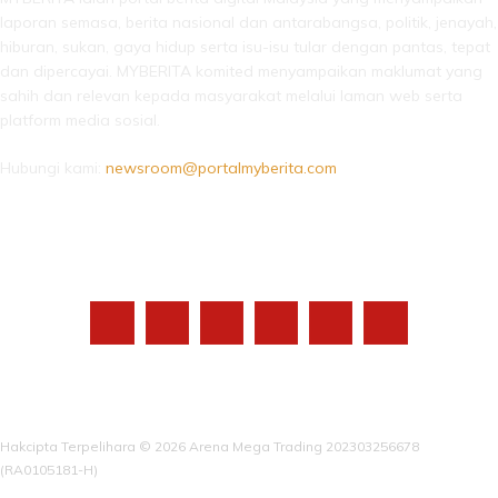
laporan semasa, berita nasional dan antarabangsa, politik, jenayah,
hiburan, sukan, gaya hidup serta isu-isu tular dengan pantas, tepat
dan dipercayai. MYBERITA komited menyampaikan maklumat yang
sahih dan relevan kepada masyarakat melalui laman web serta
platform media sosial.
Hubungi kami:
newsroom@portalmyberita.com
IKUTI KAMI
Hakcipta Terpelihara © 2026 Arena Mega Trading 202303256678
(RA0105181-H)