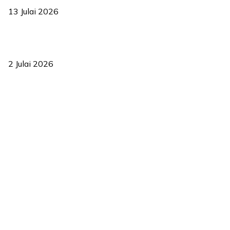
13 Julai 2026
‘Smart Lane’ kurangkan kesesakan hingga 50 peratus, terbukti
berkesan sejak 2023
2 Julai 2026