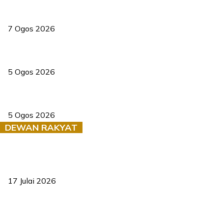
Tiga anggota polis maut ketika bantu rakan terkena renjatan
elektrik
7 Ogos 2026
PERHILITAN pantau gajah dengan dron, elak kemalangan berulang
5 Ogos 2026
Dua pelajar maut, tercampak ke laluan bertentangan di Temerloh
5 Ogos 2026
DEWAN RAKYAT
RUU statistik 2026 lulus, era baharu pengurusan data negara
bermula
17 Julai 2026
Sasar 70 peratus mahasiswa dapat kolej kediaman menjelang
2035