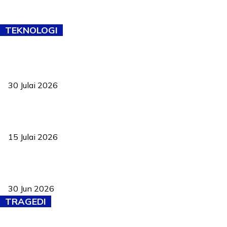
TEKNOLOGI
TVET bukan lagi pilihan kedua! Negeri Sembilan cari bakat hingga
ke pelosok kampung
30 Julai 2026
Pelantikan Liew perkukuh agenda teknologi, perolehan strategik
negara
15 Julai 2026
Pasport Malaysia kini lebih kebal dipalsukan, Anwar lancar PMA
baharu dengan 94 ciri keselamatan
30 Jun 2026
TRAGEDI