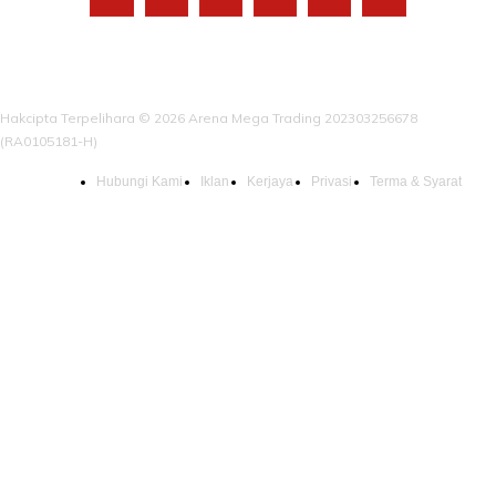
Hakcipta Terpelihara © 2026 Arena Mega Trading 202303256678
(RA0105181-H)
Hubungi Kami
Iklan
Kerjaya
Privasi
Terma & Syarat