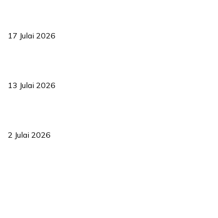
RUU statistik 2026 lulus, era baharu pengurusan data negara
bermula
17 Julai 2026
Sasar 70 peratus mahasiswa dapat kolej kediaman menjelang
2035
13 Julai 2026
‘Smart Lane’ kurangkan kesesakan hingga 50 peratus, terbukti
berkesan sejak 2023
2 Julai 2026