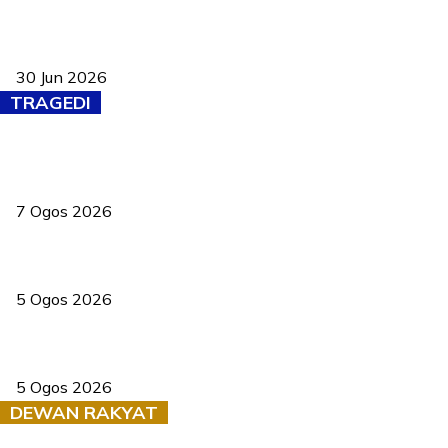
Pasport Malaysia kini lebih kebal dipalsukan, Anwar lancar PMA
baharu dengan 94 ciri keselamatan
30 Jun 2026
TRAGEDI
Tiga anggota polis maut ketika bantu rakan terkena renjatan
elektrik
7 Ogos 2026
PERHILITAN pantau gajah dengan dron, elak kemalangan berulang
5 Ogos 2026
Dua pelajar maut, tercampak ke laluan bertentangan di Temerloh
5 Ogos 2026
DEWAN RAKYAT