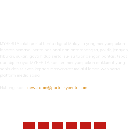
LEBIH DARI SEKADAR BERITA!
MYBERITA ialah portal berita digital Malaysia yang menyampaikan
laporan semasa, berita nasional dan antarabangsa, politik, jenayah,
hiburan, sukan, gaya hidup serta isu-isu tular dengan pantas, tepat
dan dipercayai. MYBERITA komited menyampaikan maklumat yang
sahih dan relevan kepada masyarakat melalui laman web serta
platform media sosial.
Hubungi kami:
newsroom@portalmyberita.com
IKUTI KAMI