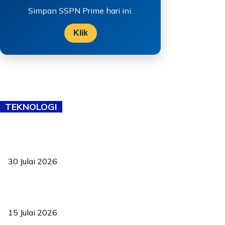
Simpan SSPN Prime hari ini.
Klik
TEKNOLOGI
TVET bukan lagi pilihan kedua! Negeri Sembilan cari bakat hingga
ke pelosok kampung
30 Julai 2026
Pelantikan Liew perkukuh agenda teknologi, perolehan strategik
negara
15 Julai 2026