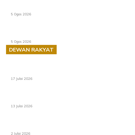
PERHILITAN pantau gajah dengan dron, elak kemalangan
berulang
5 Ogos 2026
Dua pelajar maut, tercampak ke laluan bertentangan di
Temerloh
5 Ogos 2026
DEWAN RAKYAT
RUU statistik 2026 lulus, era baharu pengurusan data
negara bermula
17 Julai 2026
Sasar 70 peratus mahasiswa dapat kolej kediaman
menjelang 2035
13 Julai 2026
‘Smart Lane’ kurangkan kesesakan hingga 50 peratus,
terbukti berkesan sejak 2023
2 Julai 2026