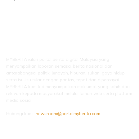
LEBIH DARI SEKADAR BERITA!
MYBERITA ialah portal berita digital Malaysia yang
menyampaikan laporan semasa, berita nasional dan
antarabangsa, politik, jenayah, hiburan, sukan, gaya hidup
serta isu-isu tular dengan pantas, tepat dan dipercayai.
MYBERITA komited menyampaikan maklumat yang sahih dan
relevan kepada masyarakat melalui laman web serta platform
media sosial.
Hubungi kami:
newsroom@portalmyberita.com
IKUTI KAMI