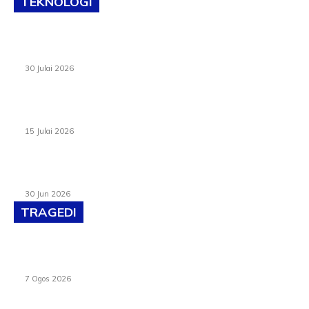
TEKNOLOGI
TVET bukan lagi pilihan kedua! Negeri Sembilan cari bakat
hingga ke pelosok kampung
30 Julai 2026
Pelantikan Liew perkukuh agenda teknologi, perolehan
strategik negara
15 Julai 2026
Pasport Malaysia kini lebih kebal dipalsukan, Anwar lancar
PMA baharu dengan 94 ciri keselamatan
30 Jun 2026
TRAGEDI
Tiga anggota polis maut ketika bantu rakan terkena
renjatan elektrik
7 Ogos 2026