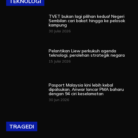
TEKNOLOGI
TVET bukan lagi pilihan kedua! Negeri
Sembilan cari bakat hingga ke pelosok
kampung
30 Julai 2026
Pelantikan Liew perkukuh agenda
teknologi, perolehan strategik negara
15 Julai 2026
Pasport Malaysia kini lebih kebal
dipalsukan, Anwar lancar PMA baharu
dengan 94 ciri keselamatan
30 Jun 2026
TRAGEDI