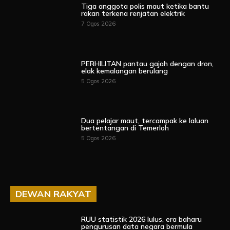
Tiga anggota polis maut ketika bantu
rakan terkena renjatan elektrik
7 Ogos 2026
PERHILITAN pantau gajah dengan dron,
elak kemalangan berulang
5 Ogos 2026
Dua pelajar maut, tercampak ke laluan
bertentangan di Temerloh
5 Ogos 2026
DEWAN RAKYAT
RUU statistik 2026 lulus, era baharu
pengurusan data negara bermula