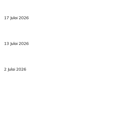
RUU statistik 2026 lulus, era baharu pengurusan data negara
bermula
17 Julai 2026
Sasar 70 peratus mahasiswa dapat kolej kediaman menjelang
2035
13 Julai 2026
‘Smart Lane’ kurangkan kesesakan hingga 50 peratus, terbukti
berkesan sejak 2023
2 Julai 2026