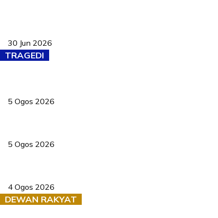
Pasport Malaysia kini lebih kebal dipalsukan, Anwar lancar PMA
baharu dengan 94 ciri keselamatan
30 Jun 2026
TRAGEDI
PERHILITAN pantau gajah dengan dron, elak kemalangan berulang
5 Ogos 2026
Dua pelajar maut, tercampak ke laluan bertentangan di Temerloh
5 Ogos 2026
Saksi dedah batu kecil gugur sebelum pokok hempap Ford Raptor
4 Ogos 2026
DEWAN RAKYAT