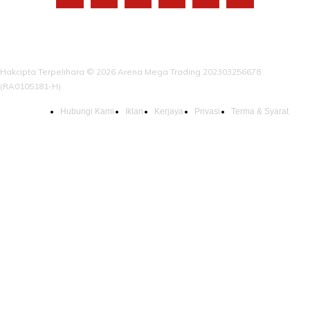
Hakcipta Terpelihara © 2026 Arena Mega Trading 202303256678
(RA0105181-H)
Hubungi Kami
Iklan
Kerjaya
Privasi
Terma & Syarat