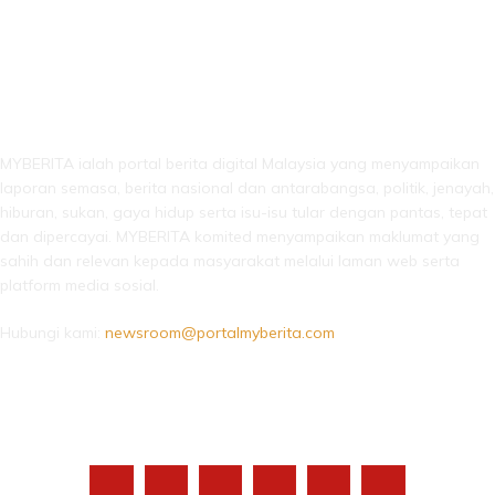
LEBIH DARI SEKADAR BERITA!
MYBERITA ialah portal berita digital Malaysia yang menyampaikan
laporan semasa, berita nasional dan antarabangsa, politik, jenayah,
hiburan, sukan, gaya hidup serta isu-isu tular dengan pantas, tepat
dan dipercayai. MYBERITA komited menyampaikan maklumat yang
sahih dan relevan kepada masyarakat melalui laman web serta
platform media sosial.
Hubungi kami:
newsroom@portalmyberita.com
IKUTI KAMI