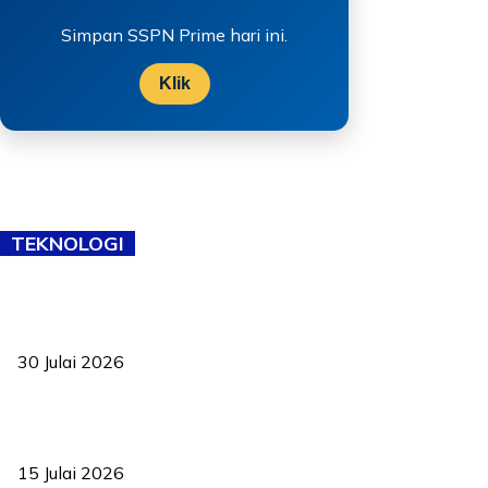
Simpan SSPN Prime hari ini.
Klik
TEKNOLOGI
TVET bukan lagi pilihan kedua! Negeri Sembilan cari bakat hingga
ke pelosok kampung
30 Julai 2026
Pelantikan Liew perkukuh agenda teknologi, perolehan strategik
negara
15 Julai 2026