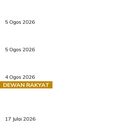
PERHILITAN pantau gajah dengan dron, elak kemalangan berulang
5 Ogos 2026
Dua pelajar maut, tercampak ke laluan bertentangan di Temerloh
5 Ogos 2026
Saksi dedah batu kecil gugur sebelum pokok hempap Ford Raptor
4 Ogos 2026
DEWAN RAKYAT
RUU statistik 2026 lulus, era baharu pengurusan data negara
bermula
17 Julai 2026
Sasar 70 peratus mahasiswa dapat kolej kediaman menjelang