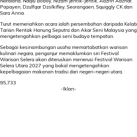
Nordiana, Naqiu Boboy, Nizam Jentik-Jentik, Adzrin Adzhar,
Papayen, Dzulfqar Dzolkifley, Seorangaen, Squiggly CK dan
Sara Anna.
Turut memeriahkan acara ialah persembahan daripada Kelab
Tarian Rentak Hanung Seputra dan Akar Seni Malaysia yang
mengetengahkan pelbagai seni budaya tempatan.
Sebagai kesinambungan usaha memartabatkan warisan
kulinari negara, penganjur memaklumkan siri Festival
Warisan Selera akan diteruskan menerusi Festival Warisan
Selera Utara 2027 yang bakal mengetengahkan
kepelbagaian makanan tradisi dari negeri-negeri utara.
95,733
-Iklan-