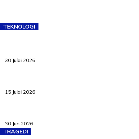
TEKNOLOGI
TVET bukan lagi pilihan kedua! Negeri Sembilan cari bakat hingga
ke pelosok kampung
30 Julai 2026
Pelantikan Liew perkukuh agenda teknologi, perolehan strategik
negara
15 Julai 2026
Pasport Malaysia kini lebih kebal dipalsukan, Anwar lancar PMA
baharu dengan 94 ciri keselamatan
30 Jun 2026
TRAGEDI