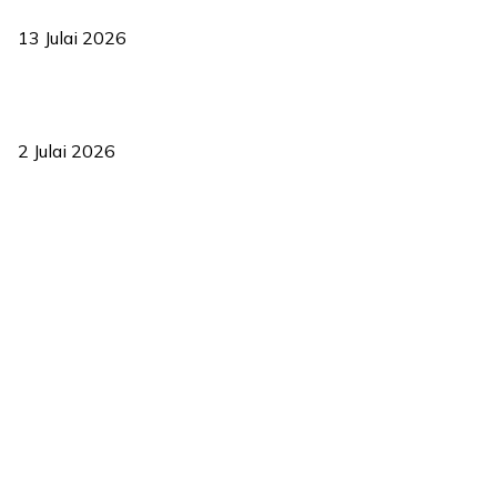
2035
13 Julai 2026
‘Smart Lane’ kurangkan kesesakan hingga 50 peratus, terbukti
berkesan sejak 2023
2 Julai 2026