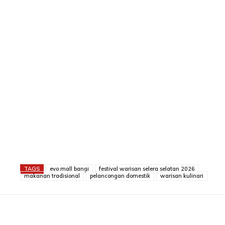
TAGS
evo mall bangi
festival warisan selera selatan 2026
makanan tradisional
pelancongan domestik
warisan kulinari