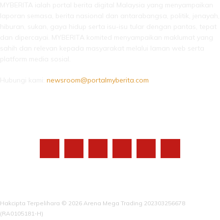
MYBERITA ialah portal berita digital Malaysia yang menyampaikan
laporan semasa, berita nasional dan antarabangsa, politik, jenayah,
hiburan, sukan, gaya hidup serta isu-isu tular dengan pantas, tepat
dan dipercayai. MYBERITA komited menyampaikan maklumat yang
sahih dan relevan kepada masyarakat melalui laman web serta
platform media sosial.
Hubungi kami:
newsroom@portalmyberita.com
IKUTI KAMI
Hakcipta Terpelihara © 2026 Arena Mega Trading 202303256678
(RA0105181-H)