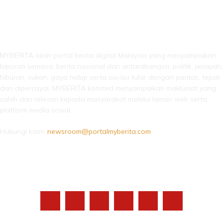
LEBIH DARI SEKADAR BERITA!
MYBERITA ialah portal berita digital Malaysia yang menyampaikan
laporan semasa, berita nasional dan antarabangsa, politik, jenayah,
hiburan, sukan, gaya hidup serta isu-isu tular dengan pantas, tepat
dan dipercayai. MYBERITA komited menyampaikan maklumat yang
sahih dan relevan kepada masyarakat melalui laman web serta
platform media sosial.
Hubungi kami:
newsroom@portalmyberita.com
IKUTI KAMI