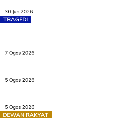
baharu dengan 94 ciri keselamatan
30 Jun 2026
TRAGEDI
Tiga anggota polis maut ketika bantu rakan terkena renjatan
elektrik
7 Ogos 2026
PERHILITAN pantau gajah dengan dron, elak kemalangan berulang
5 Ogos 2026
Dua pelajar maut, tercampak ke laluan bertentangan di Temerloh
5 Ogos 2026
DEWAN RAKYAT
RUU statistik 2026 lulus, era baharu pengurusan data negara