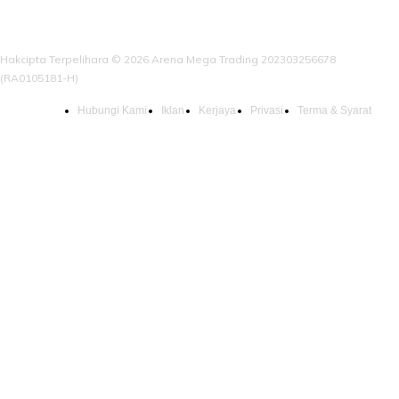
Hakcipta Terpelihara © 2026 Arena Mega Trading 202303256678
(RA0105181-H)
Hubungi Kami
Iklan
Kerjaya
Privasi
Terma & Syarat