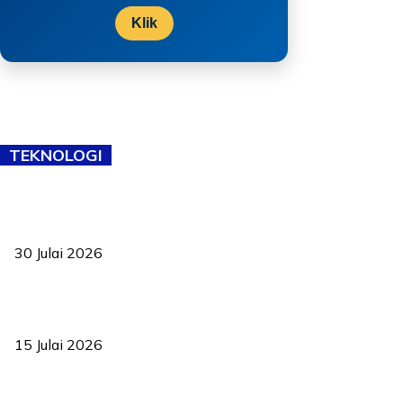
Klik
TEKNOLOGI
TVET bukan lagi pilihan kedua! Negeri Sembilan cari bakat hingga
ke pelosok kampung
30 Julai 2026
Pelantikan Liew perkukuh agenda teknologi, perolehan strategik
negara
15 Julai 2026
Pasport Malaysia kini lebih kebal dipalsukan, Anwar lancar PMA