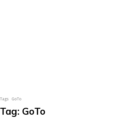
Tags
GoTo
Tag:
GoTo