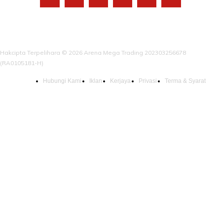
Hakcipta Terpelihara © 2026 Arena Mega Trading 202303256678
(RA0105181-H)
Hubungi Kami
Iklan
Kerjaya
Privasi
Terma & Syarat