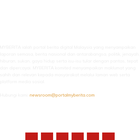
LEBIH DARI SEKADAR BERITA!
MYBERITA ialah portal berita digital Malaysia yang menyampaikan
laporan semasa, berita nasional dan antarabangsa, politik, jenayah,
hiburan, sukan, gaya hidup serta isu-isu tular dengan pantas, tepat
dan dipercayai. MYBERITA komited menyampaikan maklumat yang
sahih dan relevan kepada masyarakat melalui laman web serta
platform media sosial.
Hubungi kami:
newsroom@portalmyberita.com
IKUTI KAMI