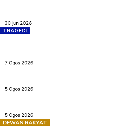
Pasport Malaysia kini lebih kebal dipalsukan, Anwar lancar PMA
baharu dengan 94 ciri keselamatan
30 Jun 2026
TRAGEDI
Tiga anggota polis maut ketika bantu rakan terkena renjatan
elektrik
7 Ogos 2026
PERHILITAN pantau gajah dengan dron, elak kemalangan berulang
5 Ogos 2026
Dua pelajar maut, tercampak ke laluan bertentangan di Temerloh
5 Ogos 2026
DEWAN RAKYAT