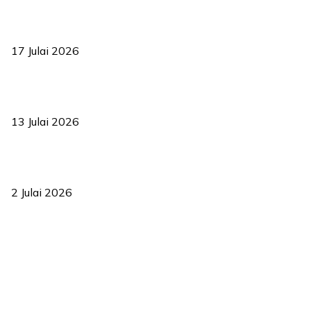
RUU statistik 2026 lulus, era baharu pengurusan data negara
bermula
17 Julai 2026
Sasar 70 peratus mahasiswa dapat kolej kediaman menjelang
2035
13 Julai 2026
‘Smart Lane’ kurangkan kesesakan hingga 50 peratus, terbukti
berkesan sejak 2023
2 Julai 2026