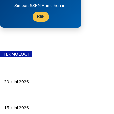
Simpan SSPN Prime hari ini.
Klik
TEKNOLOGI
TVET bukan lagi pilihan kedua! Negeri Sembilan cari bakat hingga
ke pelosok kampung
30 Julai 2026
Pelantikan Liew perkukuh agenda teknologi, perolehan strategik
negara
15 Julai 2026