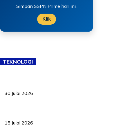
Simpan SSPN Prime hari ini.
Klik
TEKNOLOGI
TVET bukan lagi pilihan kedua! Negeri Sembilan cari bakat hingga
ke pelosok kampung
30 Julai 2026
Pelantikan Liew perkukuh agenda teknologi, perolehan strategik
negara
15 Julai 2026