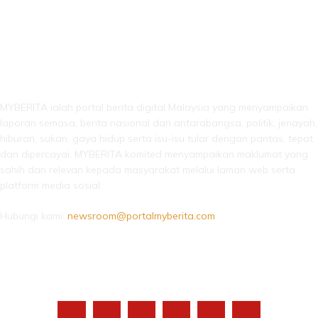
LEBIH DARI SEKADAR BERITA!
MYBERITA ialah portal berita digital Malaysia yang menyampaikan
laporan semasa, berita nasional dan antarabangsa, politik, jenayah,
hiburan, sukan, gaya hidup serta isu-isu tular dengan pantas, tepat
dan dipercayai. MYBERITA komited menyampaikan maklumat yang
sahih dan relevan kepada masyarakat melalui laman web serta
platform media sosial.
Hubungi kami:
newsroom@portalmyberita.com
IKUTI KAMI