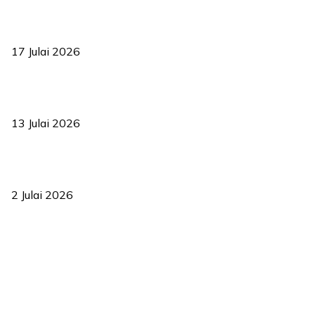
RUU statistik 2026 lulus, era baharu pengurusan data negara
bermula
17 Julai 2026
Sasar 70 peratus mahasiswa dapat kolej kediaman menjelang
2035
13 Julai 2026
‘Smart Lane’ kurangkan kesesakan hingga 50 peratus, terbukti
berkesan sejak 2023
2 Julai 2026