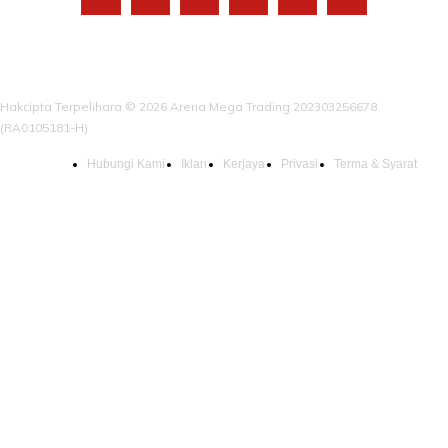
Hakcipta Terpelihara © 2026 Arena Mega Trading 202303256678
(RA0105181-H)
Hubungi Kami
Iklan
Kerjaya
Privasi
Terma & Syarat