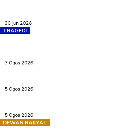
Pasport Malaysia kini lebih kebal dipalsukan, Anwar lancar PMA
baharu dengan 94 ciri keselamatan
30 Jun 2026
TRAGEDI
Tiga anggota polis maut ketika bantu rakan terkena renjatan
elektrik
7 Ogos 2026
PERHILITAN pantau gajah dengan dron, elak kemalangan berulang
5 Ogos 2026
Dua pelajar maut, tercampak ke laluan bertentangan di Temerloh
5 Ogos 2026
DEWAN RAKYAT