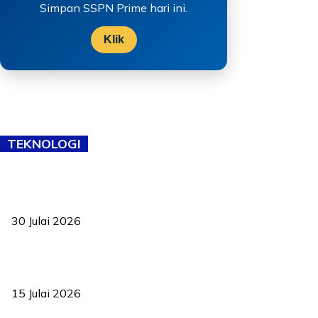
Simpan SSPN Prime hari ini.
Klik
TEKNOLOGI
TVET bukan lagi pilihan kedua! Negeri Sembilan cari bakat hingga
ke pelosok kampung
30 Julai 2026
Pelantikan Liew perkukuh agenda teknologi, perolehan strategik
negara
15 Julai 2026