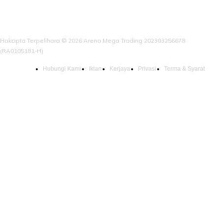
Hakcipta Terpelihara © 2026 Arena Mega Trading 202303256678
(RA0105181-H)
Hubungi Kami
Iklan
Kerjaya
Privasi
Terma & Syarat