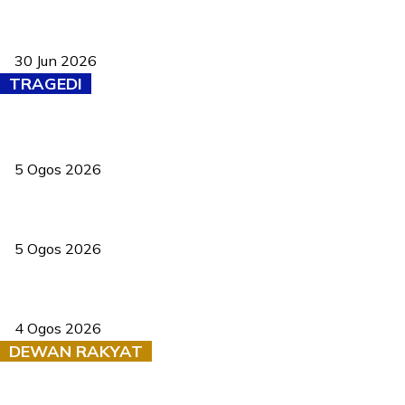
Pasport Malaysia kini lebih kebal dipalsukan, Anwar lancar PMA
baharu dengan 94 ciri keselamatan
30 Jun 2026
TRAGEDI
PERHILITAN pantau gajah dengan dron, elak kemalangan berulang
5 Ogos 2026
Dua pelajar maut, tercampak ke laluan bertentangan di Temerloh
5 Ogos 2026
Saksi dedah batu kecil gugur sebelum pokok hempap Ford Raptor
4 Ogos 2026
DEWAN RAKYAT