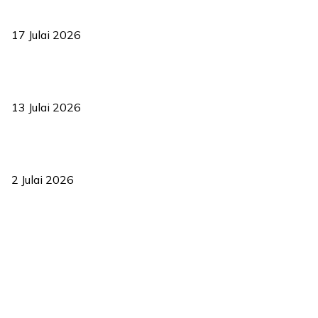
RUU statistik 2026 lulus, era baharu pengurusan data negara
bermula
17 Julai 2026
Sasar 70 peratus mahasiswa dapat kolej kediaman menjelang
2035
13 Julai 2026
‘Smart Lane’ kurangkan kesesakan hingga 50 peratus, terbukti
berkesan sejak 2023
2 Julai 2026