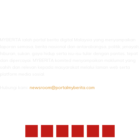
LEBIH DARI SEKADAR BERITA!
MYBERITA ialah portal berita digital Malaysia yang menyampaikan
laporan semasa, berita nasional dan antarabangsa, politik, jenayah,
hiburan, sukan, gaya hidup serta isu-isu tular dengan pantas, tepat
dan dipercayai. MYBERITA komited menyampaikan maklumat yang
sahih dan relevan kepada masyarakat melalui laman web serta
platform media sosial.
Hubungi kami:
newsroom@portalmyberita.com
IKUTI KAMI