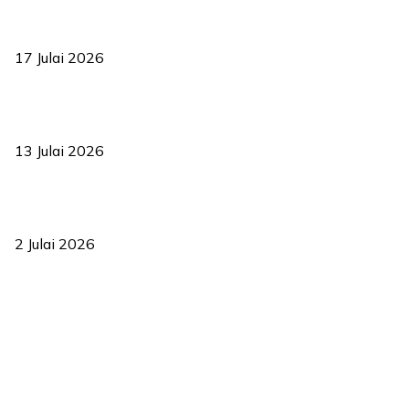
RUU statistik 2026 lulus, era baharu pengurusan data negara
bermula
17 Julai 2026
Sasar 70 peratus mahasiswa dapat kolej kediaman menjelang
2035
13 Julai 2026
‘Smart Lane’ kurangkan kesesakan hingga 50 peratus, terbukti
berkesan sejak 2023
2 Julai 2026