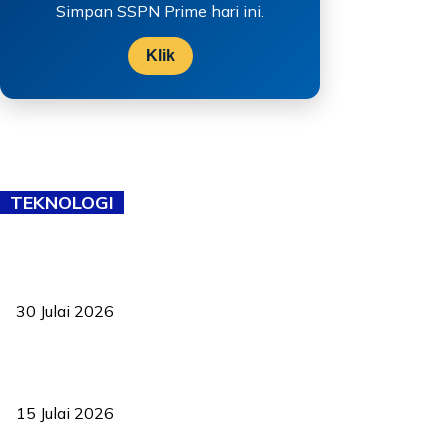
Simpan SSPN Prime hari ini.
Klik
TEKNOLOGI
TVET bukan lagi pilihan kedua! Negeri Sembilan cari bakat hingga
ke pelosok kampung
30 Julai 2026
Pelantikan Liew perkukuh agenda teknologi, perolehan strategik
negara
15 Julai 2026