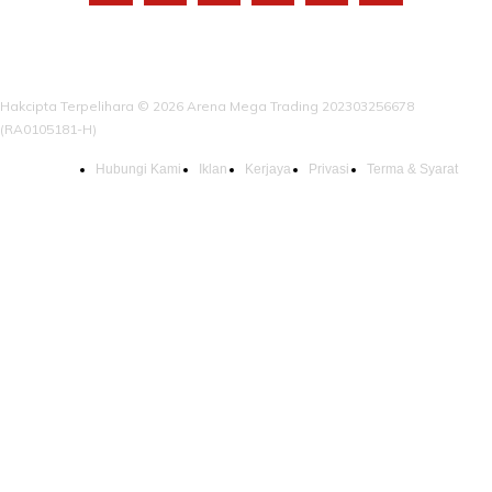
Hakcipta Terpelihara © 2026 Arena Mega Trading 202303256678
(RA0105181-H)
Hubungi Kami
Iklan
Kerjaya
Privasi
Terma & Syarat