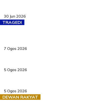
Pasport Malaysia kini lebih kebal dipalsukan, Anwar lancar PMA
baharu dengan 94 ciri keselamatan
30 Jun 2026
TRAGEDI
Tiga anggota polis maut ketika bantu rakan terkena renjatan
elektrik
7 Ogos 2026
PERHILITAN pantau gajah dengan dron, elak kemalangan berulang
5 Ogos 2026
Dua pelajar maut, tercampak ke laluan bertentangan di Temerloh
5 Ogos 2026
DEWAN RAKYAT