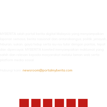
LEBIH DARI SEKADAR BERITA!
MYBERITA ialah portal berita digital Malaysia yang menyampaikan
laporan semasa, berita nasional dan antarabangsa, politik, jenayah,
hiburan, sukan, gaya hidup serta isu-isu tular dengan pantas, tepat
dan dipercayai. MYBERITA komited menyampaikan maklumat yang
sahih dan relevan kepada masyarakat melalui laman web serta
platform media sosial.
Hubungi kami:
newsroom@portalmyberita.com
IKUTI KAMI