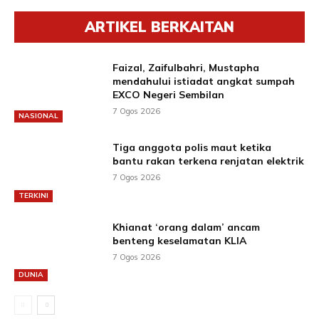
ARTIKEL BERKAITAN
Faizal, Zaifulbahri, Mustapha
mendahului istiadat angkat sumpah
EXCO Negeri Sembilan
7 Ogos 2026
NASIONAL
Tiga anggota polis maut ketika
bantu rakan terkena renjatan elektrik
7 Ogos 2026
TERKINI
Khianat ‘orang dalam’ ancam
benteng keselamatan KLIA
7 Ogos 2026
DUNIA