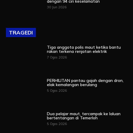
dengan 94 ciri keselamatan
30 Jun 2026
TRAGEDI
Tiga anggota polis maut ketika bantu
rakan terkena renjatan elektrik
7 Ogos 2026
PERHILITAN pantau gajah dengan dron,
elak kemalangan berulang
5 Ogos 2026
Dua pelajar maut, tercampak ke laluan
bertentangan di Temerloh
5 Ogos 2026