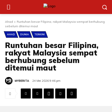
Ahad
Runtuhan besar Filipina, rakyat Malaysia sempat berhubung
sebelum ditemui maut
AHAD
DUNIA
TERKINI
Runtuhan besar Filipina,
rakyat Malaysia sempat
berhubung sebelum
ditemui maut
MYBERITA
24 Mei 2026 9:46 pm