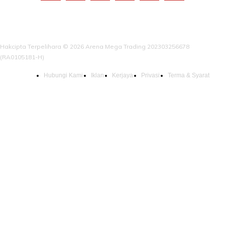
Hakcipta Terpelihara © 2026 Arena Mega Trading 202303256678
(RA0105181-H)
Hubungi Kami
Iklan
Kerjaya
Privasi
Terma & Syarat