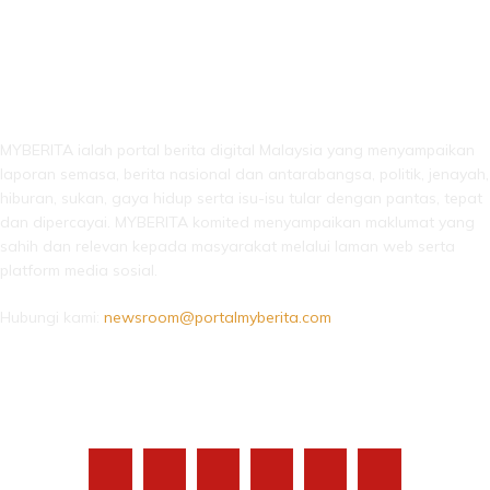
LEBIH DARI SEKADAR BERITA!
MYBERITA ialah portal berita digital Malaysia yang menyampaikan
laporan semasa, berita nasional dan antarabangsa, politik, jenayah,
hiburan, sukan, gaya hidup serta isu-isu tular dengan pantas, tepat
dan dipercayai. MYBERITA komited menyampaikan maklumat yang
sahih dan relevan kepada masyarakat melalui laman web serta
platform media sosial.
Hubungi kami:
newsroom@portalmyberita.com
IKUTI KAMI