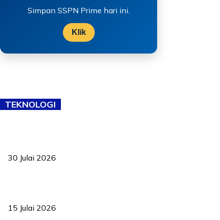
Simpan SSPN Prime hari ini.
Klik
TEKNOLOGI
TVET bukan lagi pilihan kedua! Negeri Sembilan cari bakat hingga
ke pelosok kampung
30 Julai 2026
Pelantikan Liew perkukuh agenda teknologi, perolehan strategik
negara
15 Julai 2026