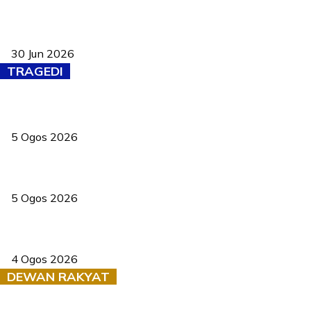
Pasport Malaysia kini lebih kebal dipalsukan, Anwar lancar PMA
baharu dengan 94 ciri keselamatan
30 Jun 2026
TRAGEDI
PERHILITAN pantau gajah dengan dron, elak kemalangan berulang
5 Ogos 2026
Dua pelajar maut, tercampak ke laluan bertentangan di Temerloh
5 Ogos 2026
Saksi dedah batu kecil gugur sebelum pokok hempap Ford Raptor
4 Ogos 2026
DEWAN RAKYAT