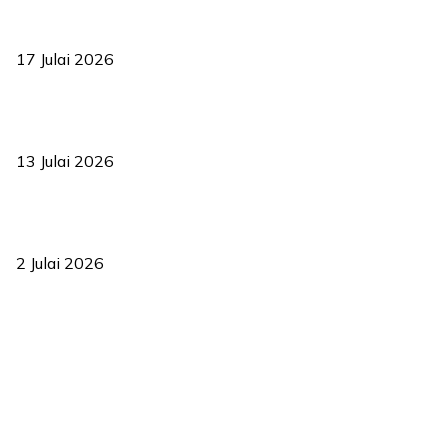
RUU statistik 2026 lulus, era baharu pengurusan data negara
bermula
17 Julai 2026
Sasar 70 peratus mahasiswa dapat kolej kediaman menjelang
2035
13 Julai 2026
‘Smart Lane’ kurangkan kesesakan hingga 50 peratus, terbukti
berkesan sejak 2023
2 Julai 2026