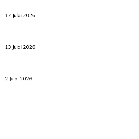
RUU statistik 2026 lulus, era baharu pengurusan data negara
bermula
17 Julai 2026
Sasar 70 peratus mahasiswa dapat kolej kediaman menjelang
2035
13 Julai 2026
‘Smart Lane’ kurangkan kesesakan hingga 50 peratus, terbukti
berkesan sejak 2023
2 Julai 2026