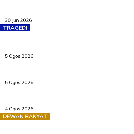
Pasport Malaysia kini lebih kebal dipalsukan, Anwar lancar PMA
baharu dengan 94 ciri keselamatan
30 Jun 2026
TRAGEDI
PERHILITAN pantau gajah dengan dron, elak kemalangan berulang
5 Ogos 2026
Dua pelajar maut, tercampak ke laluan bertentangan di Temerloh
5 Ogos 2026
Saksi dedah batu kecil gugur sebelum pokok hempap Ford Raptor
4 Ogos 2026
DEWAN RAKYAT