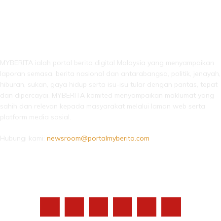
LEBIH DARI SEKADAR BERITA!
MYBERITA ialah portal berita digital Malaysia yang menyampaikan
laporan semasa, berita nasional dan antarabangsa, politik, jenayah,
hiburan, sukan, gaya hidup serta isu-isu tular dengan pantas, tepat
dan dipercayai. MYBERITA komited menyampaikan maklumat yang
sahih dan relevan kepada masyarakat melalui laman web serta
platform media sosial.
Hubungi kami:
newsroom@portalmyberita.com
IKUTI KAMI