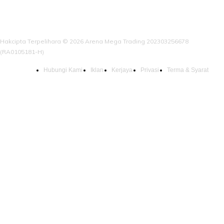
Hakcipta Terpelihara © 2026 Arena Mega Trading 202303256678
(RA0105181-H)
Hubungi Kami
Iklan
Kerjaya
Privasi
Terma & Syarat