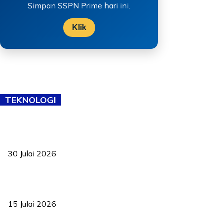
Simpan SSPN Prime hari ini.
Klik
TEKNOLOGI
TVET bukan lagi pilihan kedua! Negeri Sembilan cari bakat hingga
ke pelosok kampung
30 Julai 2026
Pelantikan Liew perkukuh agenda teknologi, perolehan strategik
negara
15 Julai 2026