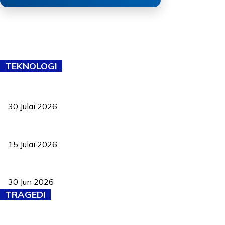
TEKNOLOGI
TVET bukan lagi pilihan kedua! Negeri Sembilan cari bakat hingg
30 Julai 2026
Pelantikan Liew perkukuh agenda teknologi, perolehan strategik 
15 Julai 2026
Pasport Malaysia kini lebih kebal dipalsukan, Anwar lancar PMA b
30 Jun 2026
TRAGEDI
PERHILITAN pantau gajah dengan dron, elak kemalangan berulang