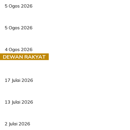
5 Ogos 2026
Dua pelajar maut, tercampak ke laluan bertentangan di Temerloh
5 Ogos 2026
Saksi dedah batu kecil gugur sebelum pokok hempap Ford Raptor
4 Ogos 2026
DEWAN RAKYAT
RUU statistik 2026 lulus, era baharu pengurusan data negara ber
17 Julai 2026
Sasar 70 peratus mahasiswa dapat kolej kediaman menjelang 203
13 Julai 2026
‘Smart Lane’ kurangkan kesesakan hingga 50 peratus, terbukti be
2 Julai 2026