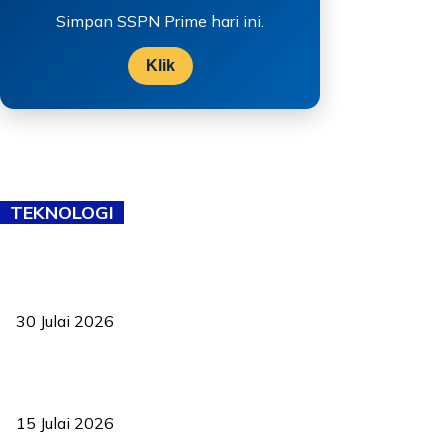
Simpan SSPN Prime hari ini.
Klik
TEKNOLOGI
TVET bukan lagi pilihan kedua! Negeri Sembilan cari bakat hingga
ke pelosok kampung
30 Julai 2026
Pelantikan Liew perkukuh agenda teknologi, perolehan strategik
negara
15 Julai 2026