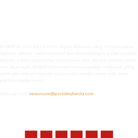
LEBIH DARI SEKADAR BERITA!
MYBERITA ialah portal berita digital Malaysia yang menyampaikan
laporan semasa, berita nasional dan antarabangsa, politik, jenayah,
hiburan, sukan, gaya hidup serta isu-isu tular dengan pantas, tepat
dan dipercayai. MYBERITA komited menyampaikan maklumat yang
sahih dan relevan kepada masyarakat melalui laman web serta
platform media sosial.
Hubungi kami:
newsroom@portalmyberita.com
IKUTI KAMI