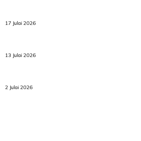
RUU statistik 2026 lulus, era baharu pengurusan data negara
bermula
17 Julai 2026
Sasar 70 peratus mahasiswa dapat kolej kediaman menjelang
2035
13 Julai 2026
‘Smart Lane’ kurangkan kesesakan hingga 50 peratus, terbukti
berkesan sejak 2023
2 Julai 2026