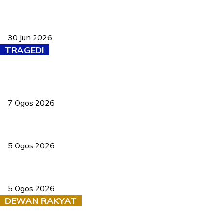
Pasport Malaysia kini lebih kebal dipalsukan, Anwar lancar PMA
baharu dengan 94 ciri keselamatan
30 Jun 2026
TRAGEDI
Tiga anggota polis maut ketika bantu rakan terkena renjatan
elektrik
7 Ogos 2026
PERHILITAN pantau gajah dengan dron, elak kemalangan berulang
5 Ogos 2026
Dua pelajar maut, tercampak ke laluan bertentangan di Temerloh
5 Ogos 2026
DEWAN RAKYAT