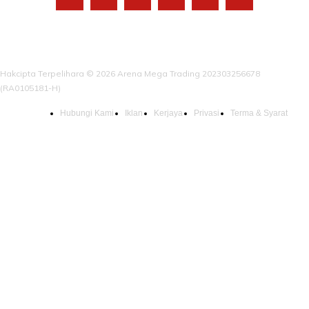
Hakcipta Terpelihara © 2026 Arena Mega Trading 202303256678
(RA0105181-H)
Hubungi Kami
Iklan
Kerjaya
Privasi
Terma & Syarat