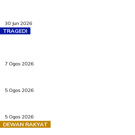
Pasport Malaysia kini lebih kebal dipalsukan, Anwar lancar PMA
baharu dengan 94 ciri keselamatan
30 Jun 2026
TRAGEDI
Tiga anggota polis maut ketika bantu rakan terkena renjatan
elektrik
7 Ogos 2026
PERHILITAN pantau gajah dengan dron, elak kemalangan berulang
5 Ogos 2026
Dua pelajar maut, tercampak ke laluan bertentangan di Temerloh
5 Ogos 2026
DEWAN RAKYAT