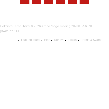
Hakcipta Terpelihara © 2026 Arena Mega Trading 202303256678
(RA0105181-H)
Hubungi Kami
Iklan
Kerjaya
Privasi
Terma & Syarat