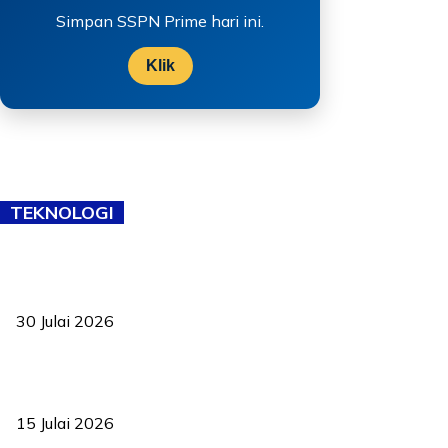
Simpan SSPN Prime hari ini.
Klik
TEKNOLOGI
TVET bukan lagi pilihan kedua! Negeri Sembilan cari bakat hingga
ke pelosok kampung
30 Julai 2026
Pelantikan Liew perkukuh agenda teknologi, perolehan strategik
negara
15 Julai 2026