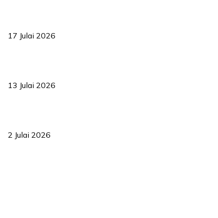
RUU statistik 2026 lulus, era baharu pengurusan data negara
bermula
17 Julai 2026
Sasar 70 peratus mahasiswa dapat kolej kediaman menjelang
2035
13 Julai 2026
‘Smart Lane’ kurangkan kesesakan hingga 50 peratus, terbukti
berkesan sejak 2023
2 Julai 2026