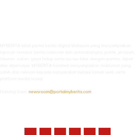
LEBIH DARI SEKADAR BERITA!
MYBERITA ialah portal berita digital Malaysia yang menyampaikan
laporan semasa, berita nasional dan antarabangsa, politik, jenayah,
hiburan, sukan, gaya hidup serta isu-isu tular dengan pantas, tepat
dan dipercayai. MYBERITA komited menyampaikan maklumat yang
sahih dan relevan kepada masyarakat melalui laman web serta
platform media sosial.
Hubungi kami:
newsroom@portalmyberita.com
IKUTI KAMI