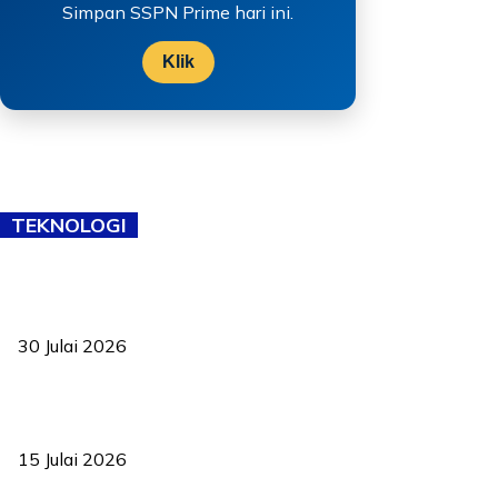
Simpan SSPN Prime hari ini.
Klik
TEKNOLOGI
TVET bukan lagi pilihan kedua! Negeri Sembilan cari bakat hingga
ke pelosok kampung
30 Julai 2026
Pelantikan Liew perkukuh agenda teknologi, perolehan strategik
negara
15 Julai 2026