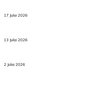
RUU statistik 2026 lulus, era baharu pengurusan data negara
bermula
17 Julai 2026
Sasar 70 peratus mahasiswa dapat kolej kediaman menjelang
2035
13 Julai 2026
‘Smart Lane’ kurangkan kesesakan hingga 50 peratus, terbukti
berkesan sejak 2023
2 Julai 2026