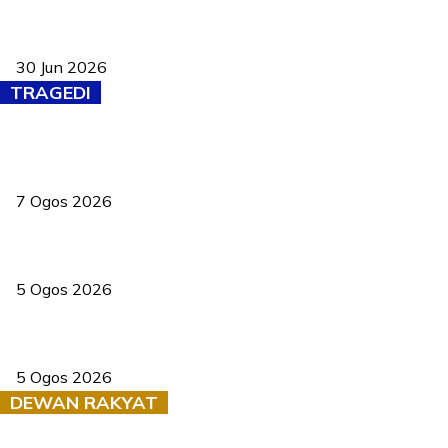
Pasport Malaysia kini lebih kebal dipalsukan, Anwar lancar PMA
baharu dengan 94 ciri keselamatan
30 Jun 2026
TRAGEDI
Tiga anggota polis maut ketika bantu rakan terkena renjatan
elektrik
7 Ogos 2026
PERHILITAN pantau gajah dengan dron, elak kemalangan berulang
5 Ogos 2026
Dua pelajar maut, tercampak ke laluan bertentangan di Temerloh
5 Ogos 2026
DEWAN RAKYAT