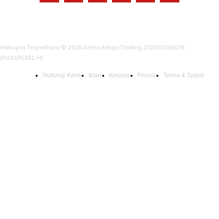
Hakcipta Terpelihara © 2026 Arena Mega Trading 202303256678
(RA0105181-H)
Hubungi Kami
Iklan
Kerjaya
Privasi
Terma & Syarat