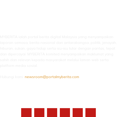
LEBIH DARI SEKADAR BERITA!
MYBERITA ialah portal berita digital Malaysia yang menyampaikan
laporan semasa, berita nasional dan antarabangsa, politik, jenayah,
hiburan, sukan, gaya hidup serta isu-isu tular dengan pantas, tepat
dan dipercayai. MYBERITA komited menyampaikan maklumat yang
sahih dan relevan kepada masyarakat melalui laman web serta
platform media sosial.
Hubungi kami:
newsroom@portalmyberita.com
IKUTI KAMI