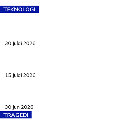
TEKNOLOGI
TVET bukan lagi pilihan kedua! Negeri Sembilan cari bakat hingga
ke pelosok kampung
30 Julai 2026
Pelantikan Liew perkukuh agenda teknologi, perolehan strategik
negara
15 Julai 2026
Pasport Malaysia kini lebih kebal dipalsukan, Anwar lancar PMA
baharu dengan 94 ciri keselamatan
30 Jun 2026
TRAGEDI
PERHILITAN pantau gajah dengan dron, elak kemalangan berulang