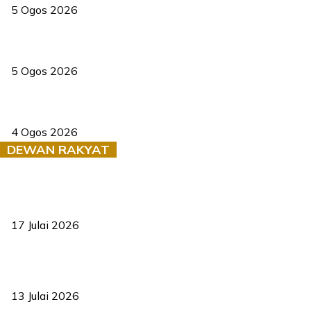
5 Ogos 2026
Dua pelajar maut, tercampak ke laluan bertentangan di Temerloh
5 Ogos 2026
Saksi dedah batu kecil gugur sebelum pokok hempap Ford Raptor
4 Ogos 2026
DEWAN RAKYAT
RUU statistik 2026 lulus, era baharu pengurusan data negara
bermula
17 Julai 2026
Sasar 70 peratus mahasiswa dapat kolej kediaman menjelang
2035
13 Julai 2026