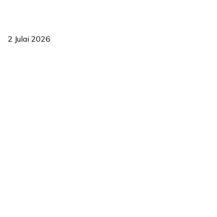
‘Smart Lane’ kurangkan kesesakan hingga 50 peratus, terbukti
berkesan sejak 2023
2 Julai 2026