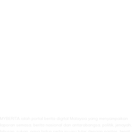
LEBIH DARI SEKADAR BERITA!
MYBERITA ialah portal berita digital Malaysia yang menyampaikan
laporan semasa, berita nasional dan antarabangsa, politik, jenayah,
hiburan, sukan, gaya hidup serta isu-isu tular dengan pantas, tepat