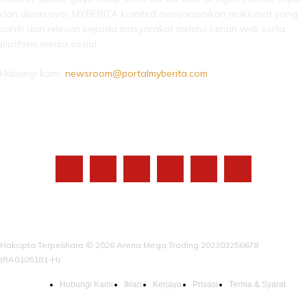
dan dipercayai. MYBERITA komited menyampaikan maklumat yang
sahih dan relevan kepada masyarakat melalui laman web serta
platform media sosial.
Hubungi kami:
newsroom@portalmyberita.com
IKUTI KAMI
Hakcipta Terpelihara © 2026 Arena Mega Trading 202303256678
(RA0105181-H)
Hubungi Kami
Iklan
Kerjaya
Privasi
Terma & Syarat