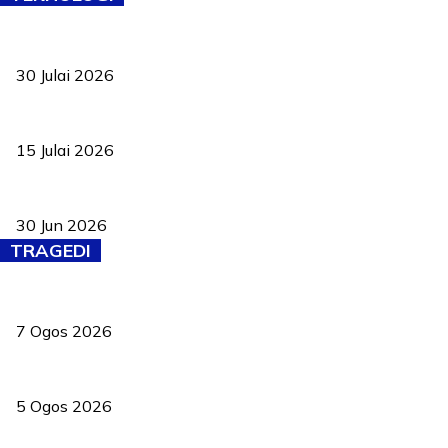
TVET bukan lagi pilihan kedua! Negeri Sembilan cari bakat hingg
30 Julai 2026
Pelantikan Liew perkukuh agenda teknologi, perolehan strategik 
15 Julai 2026
Pasport Malaysia kini lebih kebal dipalsukan, Anwar lancar PMA b
30 Jun 2026
TRAGEDI
Tiga anggota polis maut ketika bantu rakan terkena renjatan elek
7 Ogos 2026
PERHILITAN pantau gajah dengan dron, elak kemalangan berulang
5 Ogos 2026