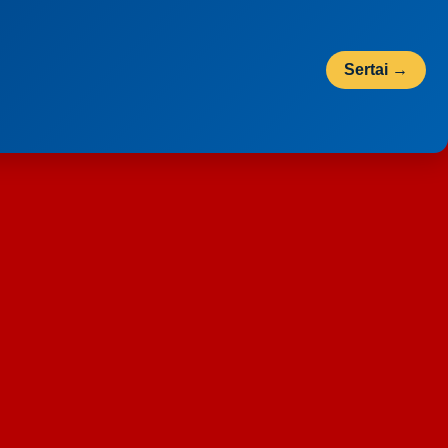
Sertai →