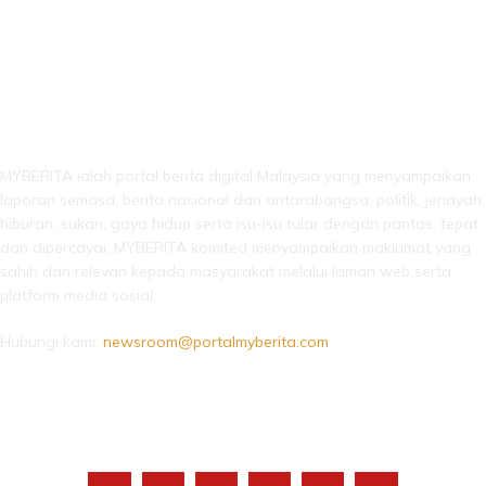
LEBIH DARI SEKADAR BERITA!
MYBERITA ialah portal berita digital Malaysia yang menyampaikan
laporan semasa, berita nasional dan antarabangsa, politik, jenayah,
hiburan, sukan, gaya hidup serta isu-isu tular dengan pantas, tepat
dan dipercayai. MYBERITA komited menyampaikan maklumat yang
sahih dan relevan kepada masyarakat melalui laman web serta
platform media sosial.
Hubungi kami:
newsroom@portalmyberita.com
IKUTI KAMI