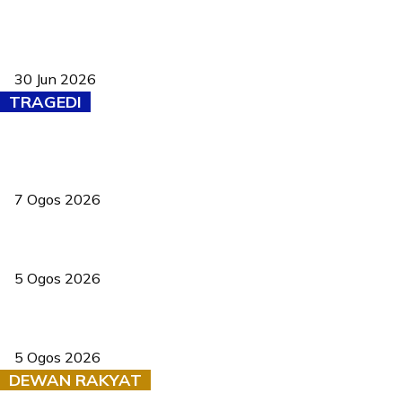
Pasport Malaysia kini lebih kebal dipalsukan, Anwar lancar PMA
baharu dengan 94 ciri keselamatan
30 Jun 2026
TRAGEDI
Tiga anggota polis maut ketika bantu rakan terkena renjatan
elektrik
7 Ogos 2026
PERHILITAN pantau gajah dengan dron, elak kemalangan berulang
5 Ogos 2026
Dua pelajar maut, tercampak ke laluan bertentangan di Temerloh
5 Ogos 2026
DEWAN RAKYAT