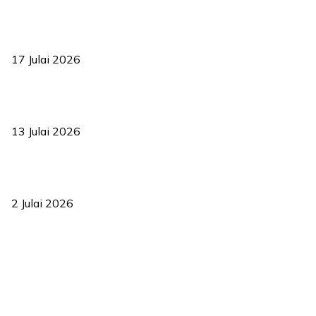
RUU statistik 2026 lulus, era baharu pengurusan data negara
bermula
17 Julai 2026
Sasar 70 peratus mahasiswa dapat kolej kediaman menjelang
2035
13 Julai 2026
‘Smart Lane’ kurangkan kesesakan hingga 50 peratus, terbukti
berkesan sejak 2023
2 Julai 2026