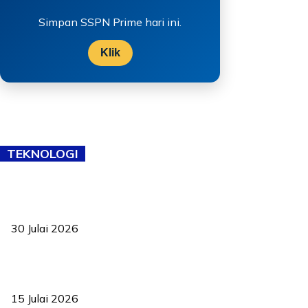
Simpan SSPN Prime hari ini.
Klik
TEKNOLOGI
TVET bukan lagi pilihan kedua! Negeri Sembilan cari bakat hingga
ke pelosok kampung
30 Julai 2026
Pelantikan Liew perkukuh agenda teknologi, perolehan strategik
negara
15 Julai 2026