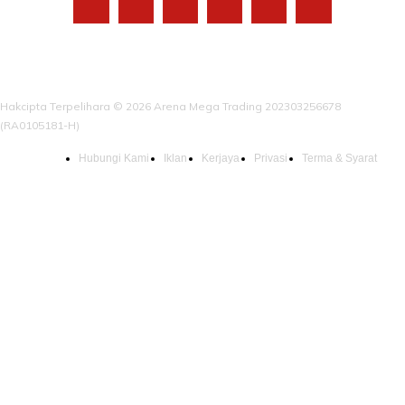
Hakcipta Terpelihara © 2026 Arena Mega Trading 202303256678
(RA0105181-H)
Hubungi Kami
Iklan
Kerjaya
Privasi
Terma & Syarat