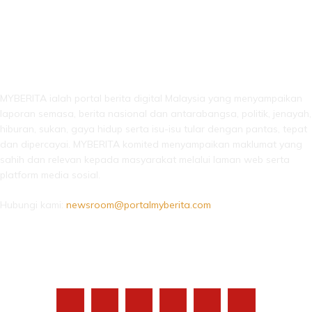
LEBIH DARI SEKADAR BERITA!
MYBERITA ialah portal berita digital Malaysia yang menyampaikan
laporan semasa, berita nasional dan antarabangsa, politik, jenayah,
hiburan, sukan, gaya hidup serta isu-isu tular dengan pantas, tepat
dan dipercayai. MYBERITA komited menyampaikan maklumat yang
sahih dan relevan kepada masyarakat melalui laman web serta
platform media sosial.
Hubungi kami:
newsroom@portalmyberita.com
IKUTI KAMI