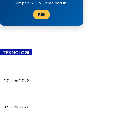
Simpan SSPN Prime hari ini.
Klik
TEKNOLOGI
TVET bukan lagi pilihan kedua! Negeri Sembilan cari bakat hingga
ke pelosok kampung
30 Julai 2026
Pelantikan Liew perkukuh agenda teknologi, perolehan strategik
negara
15 Julai 2026