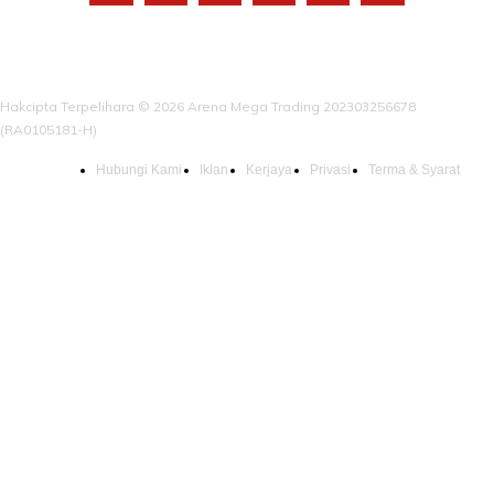
Hakcipta Terpelihara © 2026 Arena Mega Trading 202303256678
(RA0105181-H)
Hubungi Kami
Iklan
Kerjaya
Privasi
Terma & Syarat