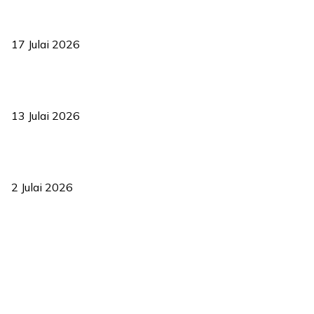
RUU statistik 2026 lulus, era baharu pengurusan data negara
bermula
17 Julai 2026
Sasar 70 peratus mahasiswa dapat kolej kediaman menjelang
2035
13 Julai 2026
‘Smart Lane’ kurangkan kesesakan hingga 50 peratus, terbukti
berkesan sejak 2023
2 Julai 2026