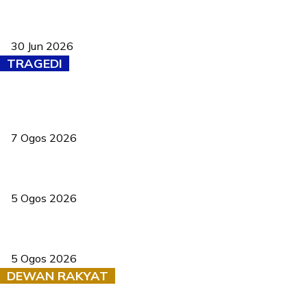
Pasport Malaysia kini lebih kebal dipalsukan, Anwar lancar PMA
baharu dengan 94 ciri keselamatan
30 Jun 2026
TRAGEDI
Tiga anggota polis maut ketika bantu rakan terkena renjatan
elektrik
7 Ogos 2026
PERHILITAN pantau gajah dengan dron, elak kemalangan berulang
5 Ogos 2026
Dua pelajar maut, tercampak ke laluan bertentangan di Temerloh
5 Ogos 2026
DEWAN RAKYAT