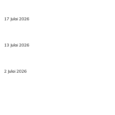
RUU statistik 2026 lulus, era baharu pengurusan data negara
bermula
17 Julai 2026
Sasar 70 peratus mahasiswa dapat kolej kediaman menjelang
2035
13 Julai 2026
‘Smart Lane’ kurangkan kesesakan hingga 50 peratus, terbukti
berkesan sejak 2023
2 Julai 2026