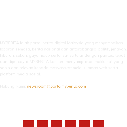
LEBIH DARI SEKADAR BERITA!
MYBERITA ialah portal berita digital Malaysia yang menyampaikan
laporan semasa, berita nasional dan antarabangsa, politik, jenayah,
hiburan, sukan, gaya hidup serta isu-isu tular dengan pantas, tepat
dan dipercayai. MYBERITA komited menyampaikan maklumat yang
sahih dan relevan kepada masyarakat melalui laman web serta
platform media sosial.
Hubungi kami:
newsroom@portalmyberita.com
IKUTI KAMI