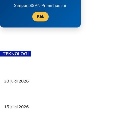
Simpan SSPN Prime hari ini.
Klik
TEKNOLOGI
TVET bukan lagi pilihan kedua! Negeri Sembilan cari bakat hingga
ke pelosok kampung
30 Julai 2026
Pelantikan Liew perkukuh agenda teknologi, perolehan strategik
negara
15 Julai 2026