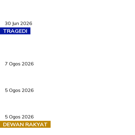
Pasport Malaysia kini lebih kebal dipalsukan, Anwar lancar PMA
baharu dengan 94 ciri keselamatan
30 Jun 2026
TRAGEDI
Tiga anggota polis maut ketika bantu rakan terkena renjatan
elektrik
7 Ogos 2026
PERHILITAN pantau gajah dengan dron, elak kemalangan berulang
5 Ogos 2026
Dua pelajar maut, tercampak ke laluan bertentangan di Temerloh
5 Ogos 2026
DEWAN RAKYAT