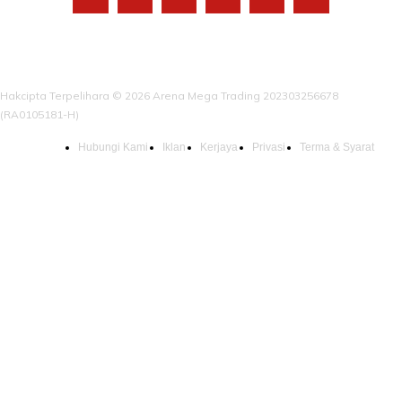
Hakcipta Terpelihara © 2026 Arena Mega Trading 202303256678
(RA0105181-H)
Hubungi Kami
Iklan
Kerjaya
Privasi
Terma & Syarat