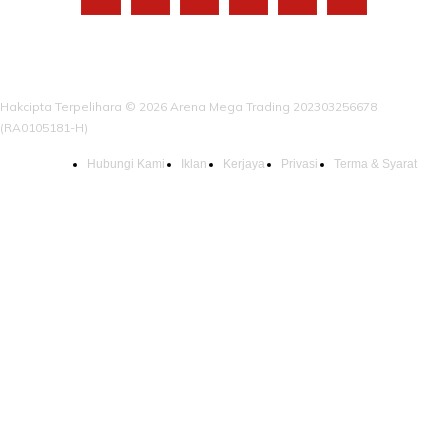
Hakcipta Terpelihara © 2026 Arena Mega Trading 202303256678
(RA0105181-H)
Hubungi Kami
Iklan
Kerjaya
Privasi
Terma & Syarat