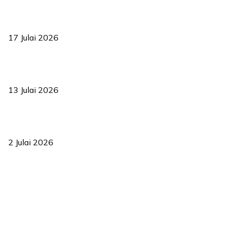
RUU statistik 2026 lulus, era baharu pengurusan data negara
bermula
17 Julai 2026
Sasar 70 peratus mahasiswa dapat kolej kediaman menjelang
2035
13 Julai 2026
‘Smart Lane’ kurangkan kesesakan hingga 50 peratus, terbukti
berkesan sejak 2023
2 Julai 2026