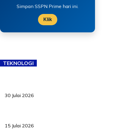
Simpan SSPN Prime hari ini.
Klik
TEKNOLOGI
TVET bukan lagi pilihan kedua! Negeri Sembilan cari bakat hingga
ke pelosok kampung
30 Julai 2026
Pelantikan Liew perkukuh agenda teknologi, perolehan strategik
negara
15 Julai 2026