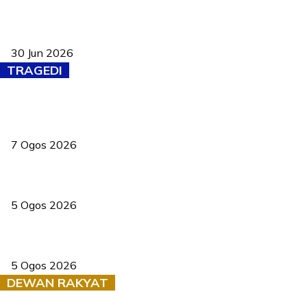
Pasport Malaysia kini lebih kebal dipalsukan, Anwar lancar PMA
baharu dengan 94 ciri keselamatan
30 Jun 2026
TRAGEDI
Tiga anggota polis maut ketika bantu rakan terkena renjatan
elektrik
7 Ogos 2026
PERHILITAN pantau gajah dengan dron, elak kemalangan berulang
5 Ogos 2026
Dua pelajar maut, tercampak ke laluan bertentangan di Temerloh
5 Ogos 2026
DEWAN RAKYAT