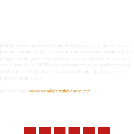
LEBIH DARI SEKADAR BERITA!
MYBERITA ialah portal berita digital Malaysia yang menyampaikan
laporan semasa, berita nasional dan antarabangsa, politik, jenayah,
hiburan, sukan, gaya hidup serta isu-isu tular dengan pantas, tepat
dan dipercayai. MYBERITA komited menyampaikan maklumat yang
sahih dan relevan kepada masyarakat melalui laman web serta
platform media sosial.
Hubungi kami:
newsroom@portalmyberita.com
IKUTI KAMI