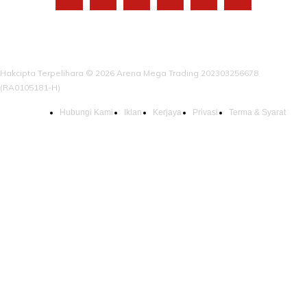
Hakcipta Terpelihara © 2026 Arena Mega Trading 202303256678
(RA0105181-H)
Hubungi Kami
Iklan
Kerjaya
Privasi
Terma & Syarat