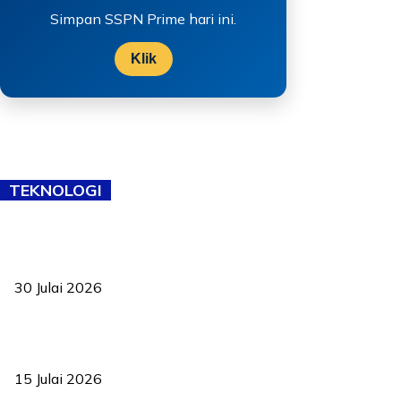
Simpan SSPN Prime hari ini.
Klik
TEKNOLOGI
TVET bukan lagi pilihan kedua! Negeri Sembilan cari bakat hingga
ke pelosok kampung
30 Julai 2026
Pelantikan Liew perkukuh agenda teknologi, perolehan strategik
negara
15 Julai 2026