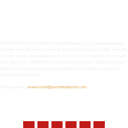
LEBIH DARI SEKADAR BERITA!
MYBERITA ialah portal berita digital Malaysia yang menyampaikan
laporan semasa, berita nasional dan antarabangsa, politik, jenayah,
hiburan, sukan, gaya hidup serta isu-isu tular dengan pantas, tepat
dan dipercayai. MYBERITA komited menyampaikan maklumat yang
sahih dan relevan kepada masyarakat melalui laman web serta
platform media sosial.
Hubungi kami:
newsroom@portalmyberita.com
IKUTI KAMI