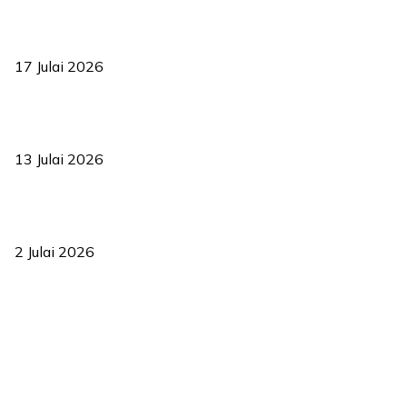
RUU statistik 2026 lulus, era baharu pengurusan data negara
bermula
17 Julai 2026
Sasar 70 peratus mahasiswa dapat kolej kediaman menjelang
2035
13 Julai 2026
‘Smart Lane’ kurangkan kesesakan hingga 50 peratus, terbukti
berkesan sejak 2023
2 Julai 2026