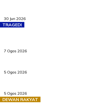
Pasport Malaysia kini lebih kebal dipalsukan, Anwar lancar PMA
baharu dengan 94 ciri keselamatan
30 Jun 2026
TRAGEDI
Tiga anggota polis maut ketika bantu rakan terkena renjatan
elektrik
7 Ogos 2026
PERHILITAN pantau gajah dengan dron, elak kemalangan berulang
5 Ogos 2026
Dua pelajar maut, tercampak ke laluan bertentangan di Temerloh
5 Ogos 2026
DEWAN RAKYAT