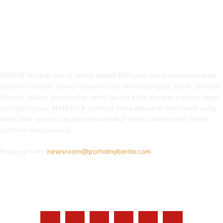
LEBIH DARI SEKADAR BERITA!
MYBERITA ialah portal berita digital Malaysia yang menyampaikan
laporan semasa, berita nasional dan antarabangsa, politik, jenayah,
hiburan, sukan, gaya hidup serta isu-isu tular dengan pantas, tepat
dan dipercayai. MYBERITA komited menyampaikan maklumat yang
sahih dan relevan kepada masyarakat melalui laman web serta
platform media sosial.
Hubungi kami:
newsroom@portalmyberita.com
IKUTI KAMI