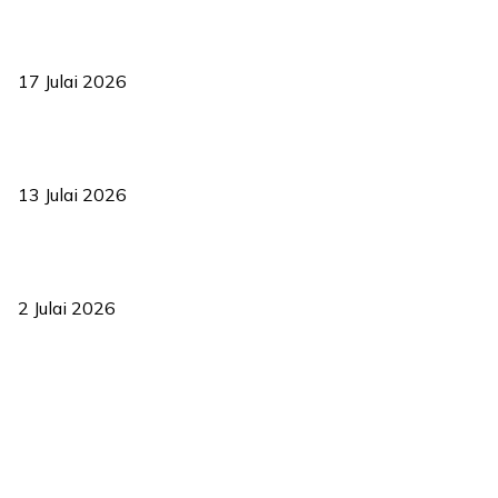
RUU statistik 2026 lulus, era baharu pengurusan data negara
bermula
17 Julai 2026
Sasar 70 peratus mahasiswa dapat kolej kediaman menjelang
2035
13 Julai 2026
‘Smart Lane’ kurangkan kesesakan hingga 50 peratus, terbukti
berkesan sejak 2023
2 Julai 2026