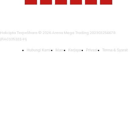
Hakcipta Terpelihara © 2026 Arena Mega Trading 202303256678
(RA0105181-H)
Hubungi Kami
Iklan
Kerjaya
Privasi
Terma & Syarat