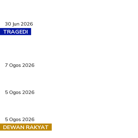
Pasport Malaysia kini lebih kebal dipalsukan, Anwar lancar PMA
baharu dengan 94 ciri keselamatan
30 Jun 2026
TRAGEDI
Tiga anggota polis maut ketika bantu rakan terkena renjatan
elektrik
7 Ogos 2026
PERHILITAN pantau gajah dengan dron, elak kemalangan berulang
5 Ogos 2026
Dua pelajar maut, tercampak ke laluan bertentangan di Temerloh
5 Ogos 2026
DEWAN RAKYAT