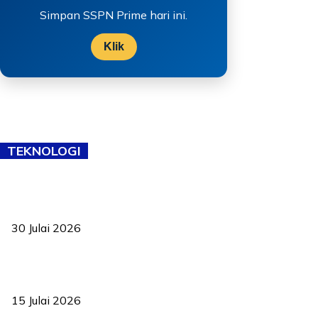
Simpan SSPN Prime hari ini.
Klik
TEKNOLOGI
TVET bukan lagi pilihan kedua! Negeri Sembilan cari bakat hingga
ke pelosok kampung
30 Julai 2026
Pelantikan Liew perkukuh agenda teknologi, perolehan strategik
negara
15 Julai 2026