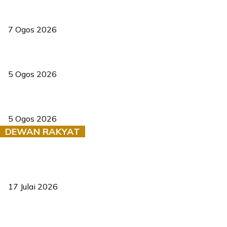
Tiga anggota polis maut ketika bantu rakan terkena renjatan
elektrik
7 Ogos 2026
PERHILITAN pantau gajah dengan dron, elak kemalangan berulang
5 Ogos 2026
Dua pelajar maut, tercampak ke laluan bertentangan di Temerloh
5 Ogos 2026
DEWAN RAKYAT
RUU statistik 2026 lulus, era baharu pengurusan data negara
bermula
17 Julai 2026
Sasar 70 peratus mahasiswa dapat kolej kediaman menjelang
2035