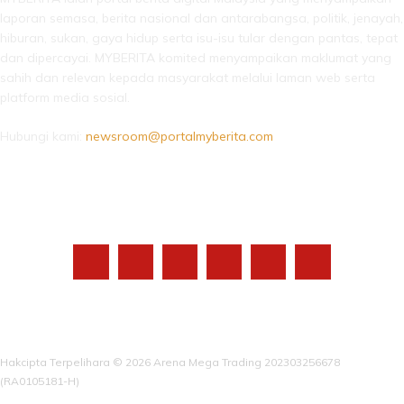
laporan semasa, berita nasional dan antarabangsa, politik, jenayah,
hiburan, sukan, gaya hidup serta isu-isu tular dengan pantas, tepat
dan dipercayai. MYBERITA komited menyampaikan maklumat yang
sahih dan relevan kepada masyarakat melalui laman web serta
platform media sosial.
Hubungi kami:
newsroom@portalmyberita.com
IKUTI KAMI
Hakcipta Terpelihara © 2026 Arena Mega Trading 202303256678
(RA0105181-H)