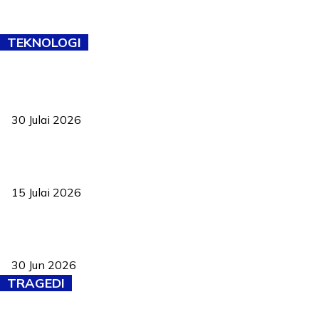
TEKNOLOGI
TVET bukan lagi pilihan kedua! Negeri Sembilan cari bakat hingga
ke pelosok kampung
30 Julai 2026
Pelantikan Liew perkukuh agenda teknologi, perolehan strategik
negara
15 Julai 2026
Pasport Malaysia kini lebih kebal dipalsukan, Anwar lancar PMA
baharu dengan 94 ciri keselamatan
30 Jun 2026
TRAGEDI