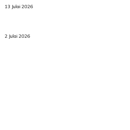
13 Julai 2026
‘Smart Lane’ kurangkan kesesakan hingga 50 peratus, terbukti
berkesan sejak 2023
2 Julai 2026