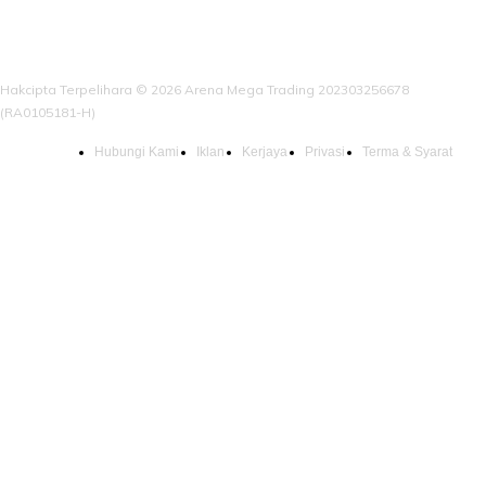
Hakcipta Terpelihara © 2026 Arena Mega Trading 202303256678
(RA0105181-H)
Hubungi Kami
Iklan
Kerjaya
Privasi
Terma & Syarat