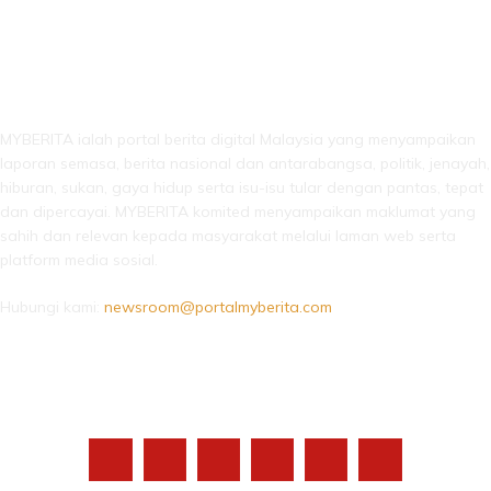
LEBIH DARI SEKADAR BERITA!
MYBERITA ialah portal berita digital Malaysia yang menyampaikan
laporan semasa, berita nasional dan antarabangsa, politik, jenayah,
hiburan, sukan, gaya hidup serta isu-isu tular dengan pantas, tepat
dan dipercayai. MYBERITA komited menyampaikan maklumat yang
sahih dan relevan kepada masyarakat melalui laman web serta
platform media sosial.
Hubungi kami:
newsroom@portalmyberita.com
IKUTI KAMI