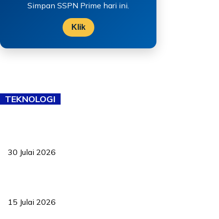
Simpan SSPN Prime hari ini.
Klik
TEKNOLOGI
TVET bukan lagi pilihan kedua! Negeri Sembilan cari bakat hingga
ke pelosok kampung
30 Julai 2026
Pelantikan Liew perkukuh agenda teknologi, perolehan strategik
negara
15 Julai 2026