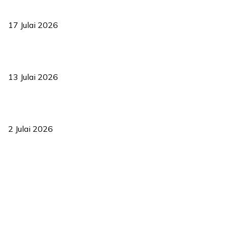
RUU statistik 2026 lulus, era baharu pengurusan data negara
bermula
17 Julai 2026
Sasar 70 peratus mahasiswa dapat kolej kediaman menjelang
2035
13 Julai 2026
‘Smart Lane’ kurangkan kesesakan hingga 50 peratus, terbukti
berkesan sejak 2023
2 Julai 2026