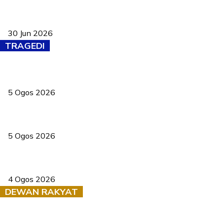
Pasport Malaysia kini lebih kebal dipalsukan, Anwar lancar PMA
baharu dengan 94 ciri keselamatan
30 Jun 2026
TRAGEDI
PERHILITAN pantau gajah dengan dron, elak kemalangan berulang
5 Ogos 2026
Dua pelajar maut, tercampak ke laluan bertentangan di Temerloh
5 Ogos 2026
Saksi dedah batu kecil gugur sebelum pokok hempap Ford Raptor
4 Ogos 2026
DEWAN RAKYAT