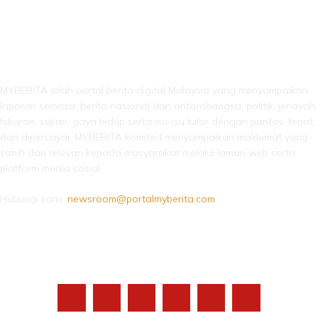
LEBIH DARI SEKADAR BERITA!
MYBERITA ialah portal berita digital Malaysia yang menyampaikan
laporan semasa, berita nasional dan antarabangsa, politik, jenayah,
hiburan, sukan, gaya hidup serta isu-isu tular dengan pantas, tepat
dan dipercayai. MYBERITA komited menyampaikan maklumat yang
sahih dan relevan kepada masyarakat melalui laman web serta
platform media sosial.
Hubungi kami:
newsroom@portalmyberita.com
IKUTI KAMI