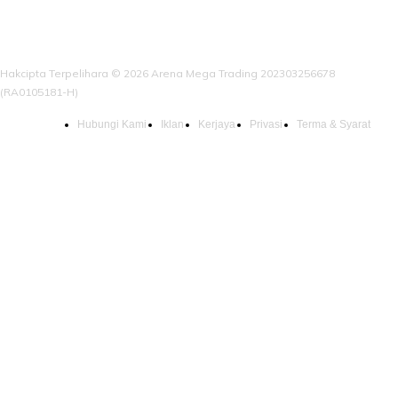
Hakcipta Terpelihara © 2026 Arena Mega Trading 202303256678
(RA0105181-H)
Hubungi Kami
Iklan
Kerjaya
Privasi
Terma & Syarat