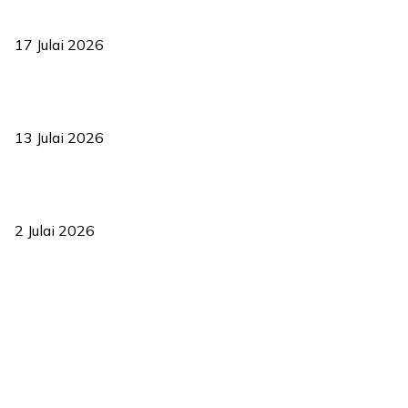
RUU statistik 2026 lulus, era baharu pengurusan data negara
bermula
17 Julai 2026
Sasar 70 peratus mahasiswa dapat kolej kediaman menjelang
2035
13 Julai 2026
‘Smart Lane’ kurangkan kesesakan hingga 50 peratus, terbukti
berkesan sejak 2023
2 Julai 2026