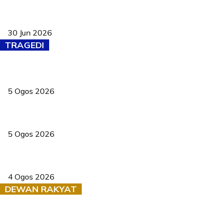
Pasport Malaysia kini lebih kebal dipalsukan, Anwar lancar PMA
baharu dengan 94 ciri keselamatan
30 Jun 2026
TRAGEDI
PERHILITAN pantau gajah dengan dron, elak kemalangan berulang
5 Ogos 2026
Dua pelajar maut, tercampak ke laluan bertentangan di Temerloh
5 Ogos 2026
Saksi dedah batu kecil gugur sebelum pokok hempap Ford Raptor
4 Ogos 2026
DEWAN RAKYAT