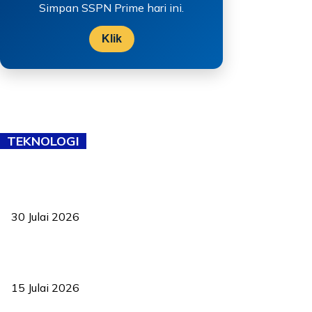
Simpan SSPN Prime hari ini.
Klik
TEKNOLOGI
TVET bukan lagi pilihan kedua! Negeri Sembilan cari bakat hingga
ke pelosok kampung
30 Julai 2026
Pelantikan Liew perkukuh agenda teknologi, perolehan strategik
negara
15 Julai 2026