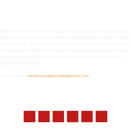
LEBIH DARI SEKADAR BERITA!
MYBERITA ialah portal berita digital Malaysia yang menyampaikan
laporan semasa, berita nasional dan antarabangsa, politik, jenayah,
hiburan, sukan, gaya hidup serta isu-isu tular dengan pantas, tepat
dan dipercayai. MYBERITA komited menyampaikan maklumat yang
sahih dan relevan kepada masyarakat melalui laman web serta
platform media sosial.
Hubungi kami:
newsroom@portalmyberita.com
IKUTI KAMI