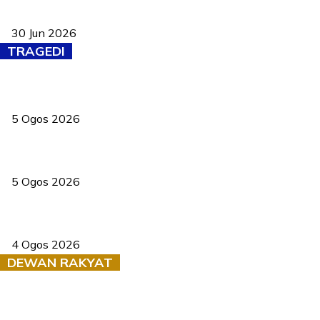
Pasport Malaysia kini lebih kebal dipalsukan, Anwar lancar PMA
baharu dengan 94 ciri keselamatan
30 Jun 2026
TRAGEDI
PERHILITAN pantau gajah dengan dron, elak kemalangan berulang
5 Ogos 2026
Dua pelajar maut, tercampak ke laluan bertentangan di Temerloh
5 Ogos 2026
Saksi dedah batu kecil gugur sebelum pokok hempap Ford Raptor
4 Ogos 2026
DEWAN RAKYAT
RUU statistik 2026 lulus, era baharu pengurusan data negara
bermula