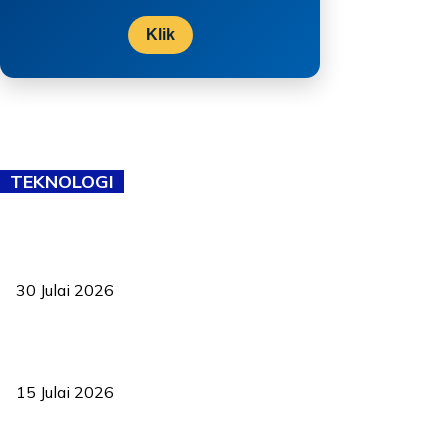
Klik
TEKNOLOGI
TVET bukan lagi pilihan kedua! Negeri Sembilan cari bakat hingga
ke pelosok kampung
30 Julai 2026
Pelantikan Liew perkukuh agenda teknologi, perolehan strategik
negara
15 Julai 2026