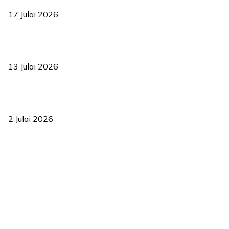
17 Julai 2026
Sasar 70 peratus mahasiswa dapat kolej kediaman menjelang
2035
13 Julai 2026
‘Smart Lane’ kurangkan kesesakan hingga 50 peratus, terbukti
berkesan sejak 2023
2 Julai 2026