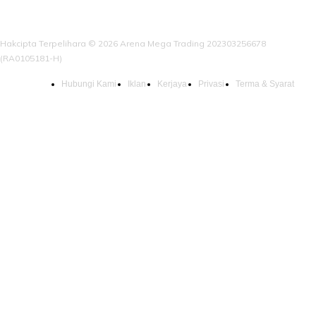
Hakcipta Terpelihara © 2026 Arena Mega Trading 202303256678
(RA0105181-H)
Hubungi Kami
Iklan
Kerjaya
Privasi
Terma & Syarat