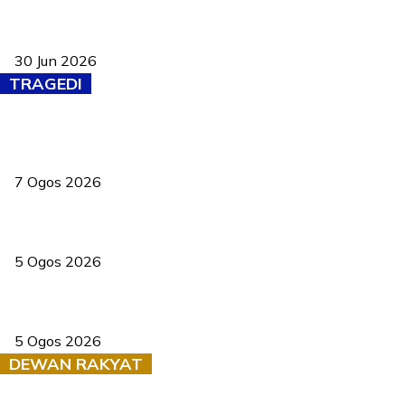
Pasport Malaysia kini lebih kebal dipalsukan, Anwar lancar PMA
baharu dengan 94 ciri keselamatan
30 Jun 2026
TRAGEDI
Tiga anggota polis maut ketika bantu rakan terkena renjatan
elektrik
7 Ogos 2026
PERHILITAN pantau gajah dengan dron, elak kemalangan berulang
5 Ogos 2026
Dua pelajar maut, tercampak ke laluan bertentangan di Temerloh
5 Ogos 2026
DEWAN RAKYAT