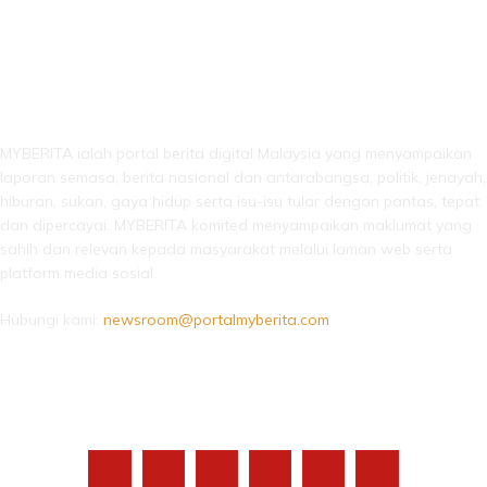
LEBIH DARI SEKADAR BERITA!
MYBERITA ialah portal berita digital Malaysia yang menyampaikan
laporan semasa, berita nasional dan antarabangsa, politik, jenayah,
hiburan, sukan, gaya hidup serta isu-isu tular dengan pantas, tepat
dan dipercayai. MYBERITA komited menyampaikan maklumat yang
sahih dan relevan kepada masyarakat melalui laman web serta
platform media sosial.
Hubungi kami:
newsroom@portalmyberita.com
IKUTI KAMI