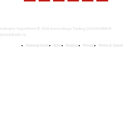
Hakcipta Terpelihara © 2026 Arena Mega Trading 202303256678
(RA0105181-H)
Hubungi Kami
Iklan
Kerjaya
Privasi
Terma & Syarat