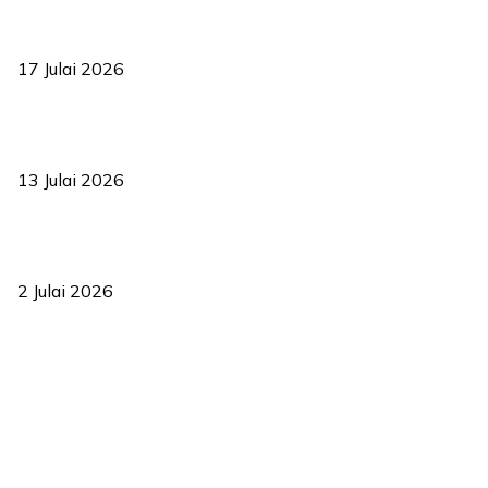
RUU statistik 2026 lulus, era baharu pengurusan data negara
bermula
17 Julai 2026
Sasar 70 peratus mahasiswa dapat kolej kediaman menjelang
2035
13 Julai 2026
‘Smart Lane’ kurangkan kesesakan hingga 50 peratus, terbukti
berkesan sejak 2023
2 Julai 2026