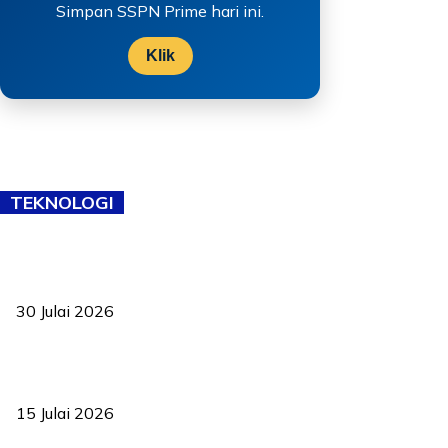
Simpan SSPN Prime hari ini.
Klik
TEKNOLOGI
TVET bukan lagi pilihan kedua! Negeri Sembilan cari bakat hingga
ke pelosok kampung
30 Julai 2026
Pelantikan Liew perkukuh agenda teknologi, perolehan strategik
negara
15 Julai 2026